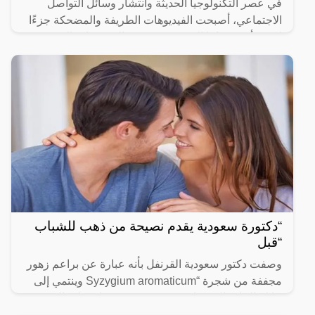
في عصر التكنولوجيا الحديثة وانتشار وسائل التواصل
الاجتماعي، أصبحت الفيديوهات الطريفة والمضحكة جزءًا
لا يتجزأ من حياتنا اليومية، ومن بين الفيديوهات التي
انتشرت
“دكتورة سعودية يقدم نصيحة من ذهب للشباب
“قبل
وصفت دكتور سعودية القرنفل بأنه عبارة عن براعم زهور
مجففة من شجرة “Syzygium aromaticum وينتمي إلى
عائلة النبات المسماة “yrtaceae”، وهو نبات دائم الخضرة
ينمو في