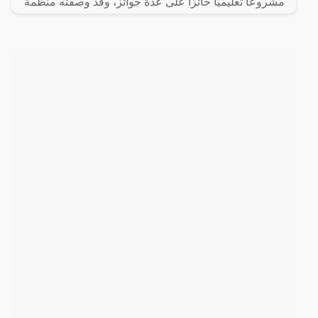
مشروعًا تعليميًا حائزًا على عدة جوائز، وقد وصفته منظمة