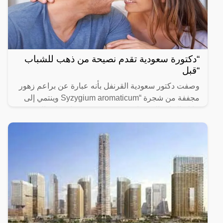
“دكتورة سعودية تقدم نصيحة من ذهب للشباب
“قبل
وصفت دكتور سعودية القرنفل بأنه عبارة عن براعم زهور
مجففة من شجرة “Syzygium aromaticum وينتمي إلى
عائلة النبات المسماة “yrtaceae”، وهو نبات دائم الخضرة
ينمو في