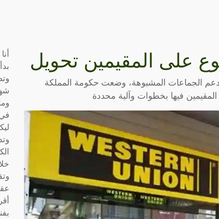
أنا
منوع على المقيمين تحويل
بدأ
وتط
دعم الجماعات المشبوهة، وضعت حكومة المملكة
شها
 المقيمين فيها بخطوات وآلية محددة
وما
في 
ليك
وتد
الك
خلا
وتق
عقو
أقر
بفن