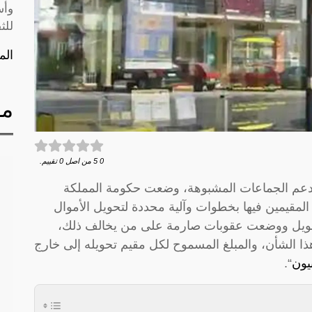
وأس
للث
الم
مق
0
5
من اصل
0
تقييم.
دعم الجماعات المشبوهة، وضعت حكومة المملكة
 المقيمين فيها بخطوات وآلية محددة لتحويل الأموال
تحويل ووضعت عقوبات صارمة على من يخالف ذلك،
 الشأن، والمبلغ المسموح لكل مقيم تحويله إلى خارج
يون
“.