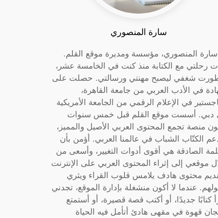
سارة المنصوري
 سارة المنصوري، مؤسسة ومديرة موقع القلم.
ت رحلتي مع الكتابة منذ كنت في الخامسة عشر،
ورت شغفي ليصبح مهنتي ورسالتي. حصلت على
دة في الأدب العربي من جامعة القاهرة،
جستير في الإعلام الرقمي من الجامعة الأمريكية
دبي. أسست موقع القلم قبل خمس سنوات
ون منصة تجمع المحتوى العربي الأصيل والمميز،
عم الكتّاب الشباب في عالمنا العربي. أؤمن بأن
لمة الصادقة هي أقوى أدوات التغيير، وأسعى من
ل موقعي إلى إثراء المحتوى العربي على الإنترنت
ديم محتوى هادف يلامس قلوب القراء ويثري
لهم. عندما لا أكون منشغلة بإدارة الموقع، تجدني
أ كتابًا جديدًا، أو أكتب قصة قصيرة، أو أستمتع
جان قهوة في مقهى هادئ أتأمل فيه الحياة