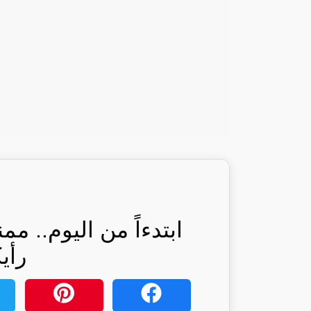
ابتدءاً من اليوم.. م
رأي