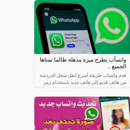
الواتس من أكثر التطبيقات استخداما في مواقع
السوشيال ميديا ولا يخلو جهاز
واتسآب يطرح ميزة مذهلة طالما تمناها
الجميع ..
قدم واتساب طريقة أسرع لنقل سجل الدردشة
من هاتف قديم إلى هاتف جديد باستخدام رمز
الاستجابة السريعة، إذا كان المستخدمون
يتحولون إلى هاتف جديد بنفس نظام التشغيل،