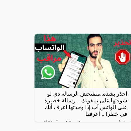
احذر بشدة..متفتحش الرسالة دي لو
شوفتها على تليفونك .. رسالة خطيرة
على الواتس آب إذا وجدتها اعرف أنك
في خطر! .. اعرفها
هل أنت من مستخدمي تطبيق “واتس آب”؟ أكيد
الإجابة نعم، إذن فهذا المقال لك، حيث يعتبر