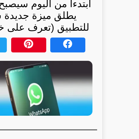
ابتدءاً من اليوم سيص
يطلق ميزة جديدة 
للتطبيق (تعرف على خطو