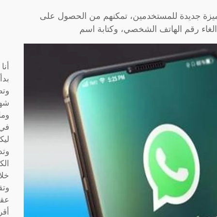
 WhatsApp، عن إطلاق ميزة جديدة للمستخدمين، تمكنهم من الحصول على
لغاء رقم الهاتف الشخصي، وكتابة اسم
أنا
بدأ
وتط
شها
وما
في 
ليك
وتد
الك
خلا
وتق
عقو
أقر