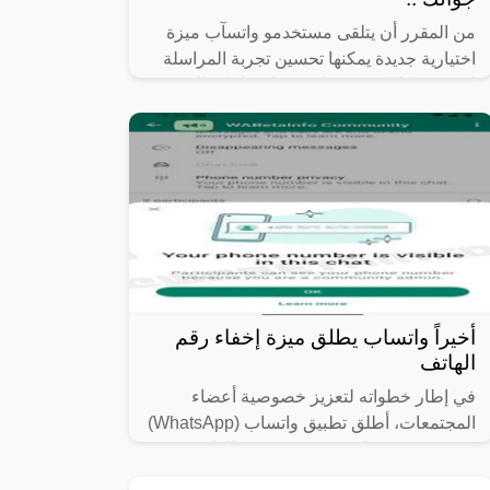
من المقرر أن يتلقى مستخدمو واتسآب ميزة
اختيارية جديدة يمكنها تحسين تجربة المراسلة
لديهم بشكل كبير – على حساب باقات الإنترنت
الخاصة بهم، حيث سيطرح تطبيق
أخيراً واتساب يطلق ميزة إخفاء رقم
الهاتف
في إطار خطواته لتعزيز خصوصية أعضاء
المجتمعات، أطلق تطبيق واتساب (WhatsApp)
ميزة جديدة، تتعلق بخصوصية رقم الهاتف
لأعضاء المجتمعات، والتي ستكون متاحة بعد