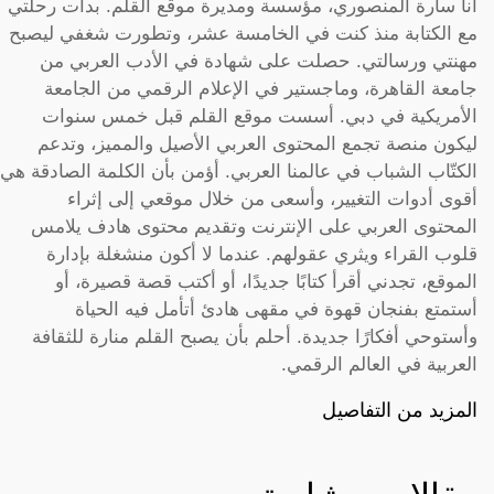
أنا سارة المنصوري، مؤسسة ومديرة موقع القلم. بدأت رحلتي
مع الكتابة منذ كنت في الخامسة عشر، وتطورت شغفي ليصبح
مهنتي ورسالتي. حصلت على شهادة في الأدب العربي من
جامعة القاهرة، وماجستير في الإعلام الرقمي من الجامعة
الأمريكية في دبي. أسست موقع القلم قبل خمس سنوات
ليكون منصة تجمع المحتوى العربي الأصيل والمميز، وتدعم
الكتّاب الشباب في عالمنا العربي. أؤمن بأن الكلمة الصادقة هي
أقوى أدوات التغيير، وأسعى من خلال موقعي إلى إثراء
المحتوى العربي على الإنترنت وتقديم محتوى هادف يلامس
قلوب القراء ويثري عقولهم. عندما لا أكون منشغلة بإدارة
الموقع، تجدني أقرأ كتابًا جديدًا، أو أكتب قصة قصيرة، أو
أستمتع بفنجان قهوة في مقهى هادئ أتأمل فيه الحياة
وأستوحي أفكارًا جديدة. أحلم بأن يصبح القلم منارة للثقافة
العربية في العالم الرقمي.
المزيد من التفاصيل