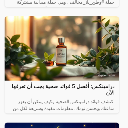
حملة #وطن_بلا_مخالف ، وهي حملة ميدانية مشتركة
الهدف منها متابعة وضبط المخالفين لأنظمة الإقامة
والعمل وأمن
درامينكس: أفضل 5 فوائد صحية يجب أن تعرفها
الآن
اكتشف فوائد درامينكس الصحية وكيف يمكن أن يعزز
مناعتك ويحسن نومك. معلومات مفيدة وسريعة لكل من
يهتم بصحته.