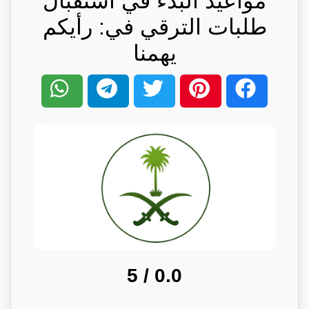
مواعيد البدء في استقبال
طلبات الترقي في: رأيكم
يهمنا
/ 5
0.0