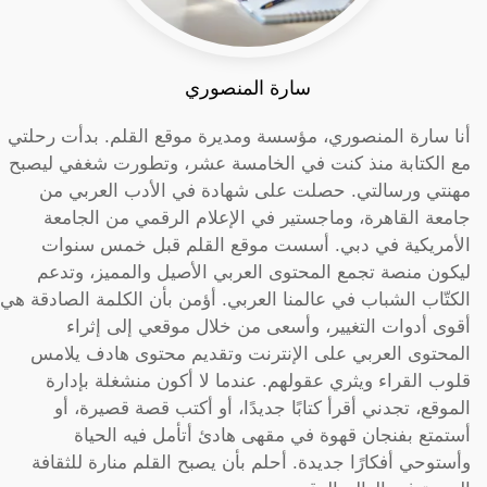
سارة المنصوري
أنا سارة المنصوري، مؤسسة ومديرة موقع القلم. بدأت رحلتي
مع الكتابة منذ كنت في الخامسة عشر، وتطورت شغفي ليصبح
مهنتي ورسالتي. حصلت على شهادة في الأدب العربي من
جامعة القاهرة، وماجستير في الإعلام الرقمي من الجامعة
الأمريكية في دبي. أسست موقع القلم قبل خمس سنوات
ليكون منصة تجمع المحتوى العربي الأصيل والمميز، وتدعم
الكتّاب الشباب في عالمنا العربي. أؤمن بأن الكلمة الصادقة هي
أقوى أدوات التغيير، وأسعى من خلال موقعي إلى إثراء
المحتوى العربي على الإنترنت وتقديم محتوى هادف يلامس
قلوب القراء ويثري عقولهم. عندما لا أكون منشغلة بإدارة
الموقع، تجدني أقرأ كتابًا جديدًا، أو أكتب قصة قصيرة، أو
أستمتع بفنجان قهوة في مقهى هادئ أتأمل فيه الحياة
وأستوحي أفكارًا جديدة. أحلم بأن يصبح القلم منارة للثقافة