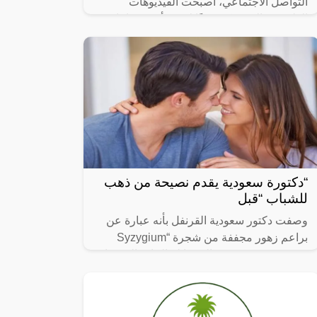
التواصل الاجتماعي، أصبحت الفيديوهات
الطريفة والمضحكة جزءًا لا يتجزأ من حياتنا
اليومية، ومن بين الفيديوهات التي انتشرت
“دكتورة سعودية يقدم نصيحة من ذهب
للشباب “قبل
وصفت دكتور سعودية القرنفل بأنه عبارة عن
براعم زهور مجففة من شجرة “Syzygium
aromaticum وينتمي إلى عائلة النبات المسماة
“yrtaceae”، وهو نبات دائم الخضرة ينمو في