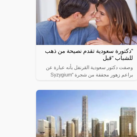
“دكتورة سعودية تقدم نصيحة من ذهب
للشباب “قبل
وصفت دكتور سعودية القرنفل بأنه عبارة عن
براعم زهور مجففة من شجرة “Syzygium
aromaticum وينتمي إلى عائلة النبات المسماة
“yrtaceae”، وهو نبات دائم الخضرة ينمو في