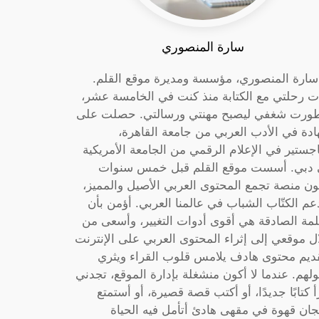
سارة المنصوري
 سارة المنصوري، مؤسسة ومديرة موقع القلم.
ت رحلتي مع الكتابة منذ كنت في الخامسة عشر،
ورت شغفي ليصبح مهنتي ورسالتي. حصلت على
دة في الأدب العربي من جامعة القاهرة،
جستير في الإعلام الرقمي من الجامعة الأمريكية
دبي. أسست موقع القلم قبل خمس سنوات
ون منصة تجمع المحتوى العربي الأصيل والمميز،
عم الكتّاب الشباب في عالمنا العربي. أؤمن بأن
لمة الصادقة هي أقوى أدوات التغيير، وأسعى من
ل موقعي إلى إثراء المحتوى العربي على الإنترنت
ديم محتوى هادف يلامس قلوب القراء ويثري
لهم. عندما لا أكون منشغلة بإدارة الموقع، تجدني
أ كتابًا جديدًا، أو أكتب قصة قصيرة، أو أستمتع
جان قهوة في مقهى هادئ أتأمل فيه الحياة