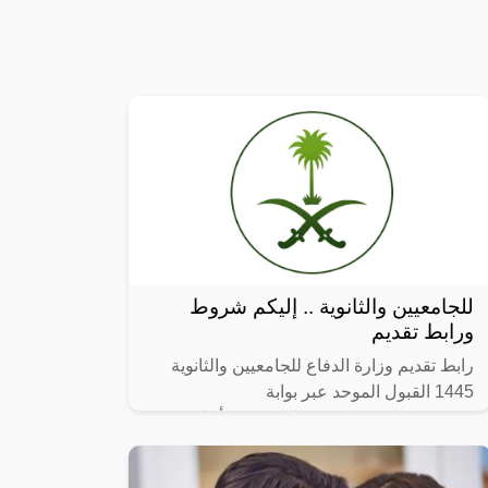
للجامعيين والثانوية .. إليكم شروط
ورابط تقديم
رابط تقديم وزارة الدفاع للجامعيين والثانوية
1445 القبول الموحد عبر بوابة
afca.mod.gov.sa ، في بيان رسمي أعلنت
وزارة الدفاع بالمملكة العربية السعودية متمثلة