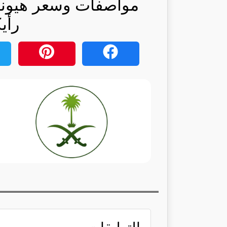
مواصفات وسعر هيونداي
رأي