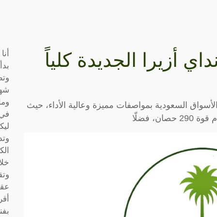
أنا
 أزيرا الجديدة كلياً
بدأ
وتط
شها
وما
ارة السيدان هيونداي أزيرا 2023 في الأسواق السعودية بمواصفات مميزة وعالية الأداء، حيث
في 
ليك
وتد
الك
خلا
وتق
عقو
أقر
بفن