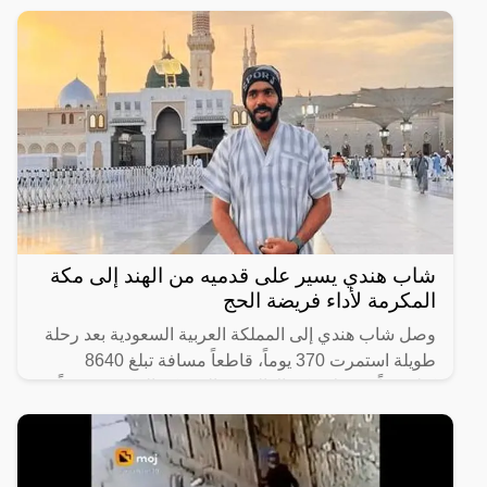
ظهور للرجل المجهول ذو النظرات الحادة الذي يقف دوماً
بالقرب من ولي العهد السعودي الأمير محمد بن سلمان
ويرافقه في
شاب هندي يسير على قدميه من الهند إلى مكة
المكرمة لأداء فريضة الحج
وصل شاب هندي إلى المملكة العربية السعودية بعد رحلة
طويلة استمرت 370 يوماً، قاطعاً مسافة تبلغ 8640
كيلومتراً من ولاية كيرالا الهندية إلى مكة المكرّمة سيراً
على