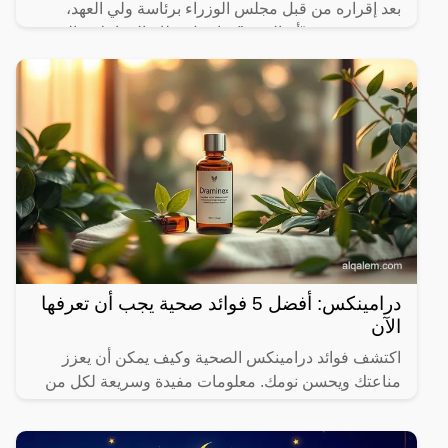
بعد إقراره من قبل مجلس الوزراء برئاسة ولي العهد،
نشرت صحيفة “أم القرى” تفاصيل نظام المعاملات المدنية
الجديد في المملكة العربية السعودية، والذي سيتم تطبيقه
بعد
درامينكس: أفضل 5 فوائد صحية يجب أن تعرفها
الآن
اكتشف فوائد درامينكس الصحية وكيف يمكن أن يعزز
مناعتك ويحسن نومك. معلومات مفيدة وسريعة لكل من
يهتم بصحته.