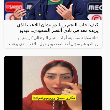
كيف أجاب النجم رونالدو بشأن اللاعب الذي
يريده معه في نادي النصر السعودي.. فيديو
اثناء مقابلة صحفية، أجاب النجم البرتغالي كريستيانو
رونالدو عن سؤال أحد الصحفيين حول اللاعب الذي يرغب
في رؤيته في صفوف النصر، فأجاب رونالدو ضاحكًا
“أختارك أنت،