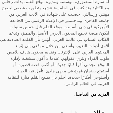
أنا سارة المنصوري، مؤسسة ومديرة موقع القلم. بدأت رحلتي
مع الكتابة منذ كنت في الخامسة عشر، وتطورت شغفي ليصبح
مهنتي ورسالتي. حصلت على شهادة في الأدب العربي من
جامعة القاهرة، وماجستير في الإعلام الرقمي من الجامعة
الأمريكية في دبي. أسست موقع القلم قبل خمس سنوات
ليكون منصة تجمع المحتوى العربي الأصيل والمميز، وتدعم
الكتّاب الشباب في عالمنا العربي. أؤمن بأن الكلمة الصادقة هي
أقوى أدوات التغيير، وأسعى من خلال موقعي إلى إثراء
المحتوى العربي على الإنترنت وتقديم محتوى هادف يلامس
قلوب القراء ويثري عقولهم. عندما لا أكون منشغلة بإدارة
الموقع، تجدني أقرأ كتابًا جديدًا، أو أكتب قصة قصيرة، أو
أستمتع بفنجان قهوة في مقهى هادئ أتأمل فيه الحياة
وأستوحي أفكارًا جديدة. أحلم بأن يصبح القلم منارة للثقافة
العربية في العالم الرقمي.
المزيد من التفاصيل