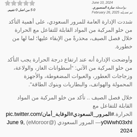
June 10, 2024
بواسطة
سارة المنصوري
.
0
5
من اصل
0
تقييم.
تم تعديله
February 26, 2025
شددت الإدارة العامة للمرور السعودي، على أهمية التأكد
من خلو المركبة من المواد القابلة للتفاعل مع الحرارة
خلال فصل الصيف، محذرةً من الإبقاء عليها؛ لما لها من
خطورة.⁧
وأوضحت الإدارة أنه عند ارتفاع درجة الحرارة يجب التأكد
من خلو المركبة من الآتي: “أسطوانات الغاز، والولاعة،
وزجاجات العطور، والعبوات المضغوطة، والأجهزة
المحمولة والهواتف، والبطاريات وبنوك الطاقة”.
خلال فصل الصيف .. تأكد من خلو المركبة من المواد
القابلة للتفاعل مع
الحرارة.⁧
#المرور_السعودي
#الوقاية_أمان
pic.twitter.com/
y0Wwh03xhI
— المرور السعودي (@eMoroor)
June 9,
2024