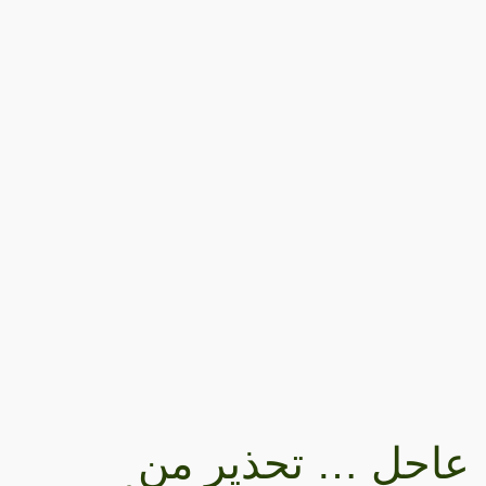
عاحل … تحذير من