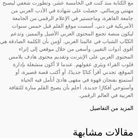
مع الكتابة منذ كنت في الخامسة عشر، وتطورت شغفي ليصبح
مهنتي ورسالتي. حصلت على شهادة في الأدب العربي من
جامعة القاهرة، وماجستير في الإعلام الرقمي من الجامعة
الأمريكية في دبي. أسست موقع القلم قبل خمس سنوات
ليكون منصة تجمع المحتوى العربي الأصيل والمميز، وتدعم
الكتّاب الشباب في عالمنا العربي. أؤمن بأن الكلمة الصادقة هي
أقوى أدوات التغيير، وأسعى من خلال موقعي إلى إثراء
المحتوى العربي على الإنترنت وتقديم محتوى هادف يلامس
قلوب القراء ويثري عقولهم. عندما لا أكون منشغلة بإدارة
الموقع، تجدني أقرأ كتابًا جديدًا، أو أكتب قصة قصيرة، أو
أستمتع بفنجان قهوة في مقهى هادئ أتأمل فيه الحياة
وأستوحي أفكارًا جديدة. أحلم بأن يصبح القلم منارة للثقافة
العربية في العالم الرقمي.
المزيد من التفاصيل
مقالات مشابهة