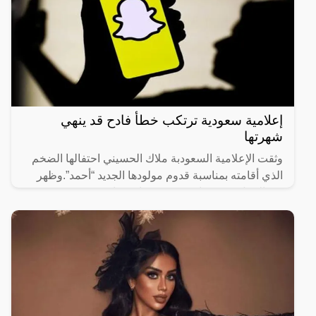
إعلامية سعودية ترتكب خطأ فادح قد ينهي
شهرتها
وثقت الإعلامية السعودبة ملاك الحسيني احتفالها الضخم
الذي أقامته بمناسبة قدوم مولودها الجديد “أحمد”.وظهر
في الحفل صديقتها مشهورة سناب شات زهور سعود وهي
ترقص على