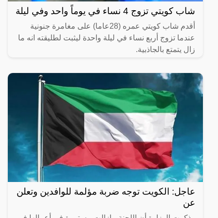
شاب كويتي تزوج 4 نساء في يوماً واحد وفي ليلة
أقدم شاب كويتي عمره (28عاما) على مغامرة جنونية
عندما تزوج أربع نساء في ليلة واحدة ليثبت لطليقته انه ما
زال يتمتع بالجاذبية.
عاجل: الكويت توجه ضربة مؤلمة للوافدين وتعلن
عن
وذكرت الوزارة أن اللجنة مازالت مستمرة في أعمالها في