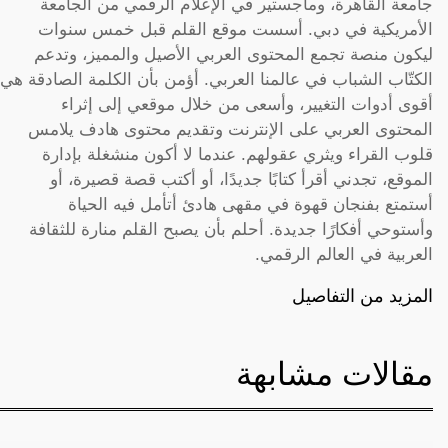
جامعة القاهرة، وماجستير في الإعلام الرقمي من الجامعة
الأمريكية في دبي. أسست موقع القلم قبل خمس سنوات
ليكون منصة تجمع المحتوى العربي الأصيل والمميز، وتدعم
الكتّاب الشباب في عالمنا العربي. أؤمن بأن الكلمة الصادقة هي
أقوى أدوات التغيير، وأسعى من خلال موقعي إلى إثراء
المحتوى العربي على الإنترنت وتقديم محتوى هادف يلامس
قلوب القراء ويثري عقولهم. عندما لا أكون منشغلة بإدارة
الموقع، تجدني أقرأ كتابًا جديدًا، أو أكتب قصة قصيرة، أو
أستمتع بفنجان قهوة في مقهى هادئ أتأمل فيه الحياة
وأستوحي أفكارًا جديدة. أحلم بأن يصبح القلم منارة للثقافة
العربية في العالم الرقمي.
المزيد من التفاصيل
مقالات مشابهة