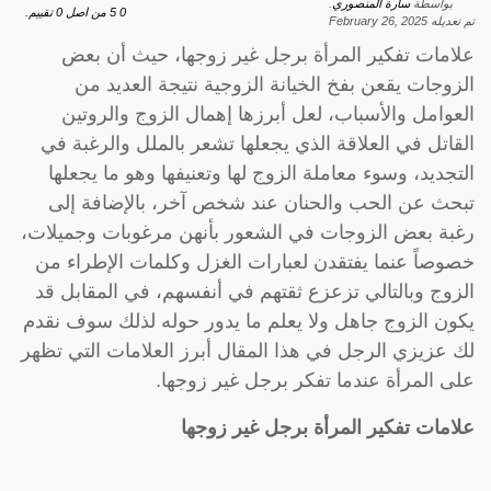
بواسطة
سارة المنصوري
.
0
5
من اصل
0
تقييم.
تم تعديله
February 26, 2025
علامات تفكير المرأة برجل غير زوجها، حيث أن بعض
الزوجات يقعن بفخ الخيانة الزوجية نتيجة العديد من
العوامل والأسباب، لعل أبرزها إهمال الزوج والروتين
القاتل في العلاقة الذي يجعلها تشعر بالملل والرغبة في
التجديد، وسوء معاملة الزوج لها وتعنيفها وهو ما يجعلها
تبحث عن الحب والحنان عند شخص آخر، بالإضافة إلى
رغبة بعض الزوجات في الشعور بأنهن مرغوبات وجميلات،
خصوصاً عنما يفتقدن لعبارات الغزل وكلمات الإطراء من
الزوج وبالتالي تزعزع ثقتهم في أنفسهم، في المقابل قد
يكون الزوج جاهل ولا يعلم ما يدور حوله لذلك سوف نقدم
لك عزيزي الرجل في هذا المقال أبرز العلامات التي تظهر
على المرأة عندما تفكر برجل غير زوجها.
علامات تفكير المرأة برجل غير زوجها