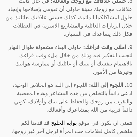
8.
حسني علاقاتك مع زوجك والعائلة:
في حال كانت
علاقات مع زوجك سيئة حاولي أن تقومي بإصلاحها وإيجاد
حلول لمشاكلكما الدائمة، كذلك حسني علاقتك بعائلتك من
خلال الزيارات العائلية والمشاريع الاسرية في العطلات
فكل ذلك يساعدك في النسيان.
9.
املئي وقت فراغك:
حاولي البقاء مشغولة طوال النهار
لتجنب التفكير فيه وذلك من خلال ملء وقت فراغك
بالاهتمام بنفسك أو ببيتك أو عائلتك أو ممارسة هوايتك
وغيرها من الأمور.
10.
اللجوء إلى الله:
اللجوء إلى الله هو الخلاص الوحيد،
ادعي دائماً بالتخلص من هذه المشاعر وهذه المعصية
والتقرب من زوجك والحفاظ على بيتك وأولادك، كوني
دائماً قريبة من الله بمشاعرك وأفعالك.
نتمنى ان نكون في موقع
بوابة الخليج
قد قدمنا لكم
ملخص كامل لعلامات حب المرأة لرجل آخر غير زوجها،