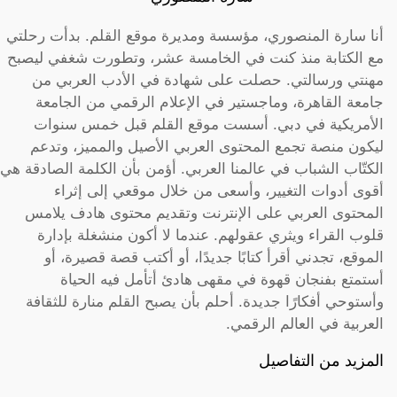
أنا سارة المنصوري، مؤسسة ومديرة موقع القلم. بدأت رحلتي
مع الكتابة منذ كنت في الخامسة عشر، وتطورت شغفي ليصبح
مهنتي ورسالتي. حصلت على شهادة في الأدب العربي من
جامعة القاهرة، وماجستير في الإعلام الرقمي من الجامعة
الأمريكية في دبي. أسست موقع القلم قبل خمس سنوات
ليكون منصة تجمع المحتوى العربي الأصيل والمميز، وتدعم
الكتّاب الشباب في عالمنا العربي. أؤمن بأن الكلمة الصادقة هي
أقوى أدوات التغيير، وأسعى من خلال موقعي إلى إثراء
المحتوى العربي على الإنترنت وتقديم محتوى هادف يلامس
قلوب القراء ويثري عقولهم. عندما لا أكون منشغلة بإدارة
الموقع، تجدني أقرأ كتابًا جديدًا، أو أكتب قصة قصيرة، أو
أستمتع بفنجان قهوة في مقهى هادئ أتأمل فيه الحياة
وأستوحي أفكارًا جديدة. أحلم بأن يصبح القلم منارة للثقافة
العربية في العالم الرقمي.
المزيد من التفاصيل