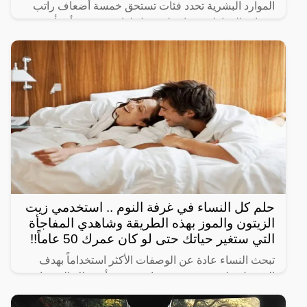
الموارد البشرية تحدد فئات تستحق خمسة أضعاف راتب
حساب المواطن وفئات لن ينزل لها دعم حيث أنشأت
الحكومة السعودية برنامج حساب المواطن لحماية الأسر
السعودية من
حلم كل النساء في غرفة النوم .. استخدمي زيت
الزيتون والموز بهذه الطريقة وشاهدي المفاجأة
التي ستغير حياتك حتى لو كان عمرك 50 عاماً!!
تبحث النساء عادة عن الوصفات الأكثر استخداماً بهدف
الحصول على شعر صحي وناعم، ومن أبرز تلك الوصفات
الخاصة بالبشرة والجسم للحصول على أفضل نتيجة خلال