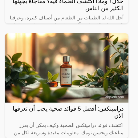
حلال؟ وماذا اكتشف العلماء فيه؟ مفاجأة يجهلها
الكثير من الناس
أحل الله لنا الطيبات من الطعام من أصناف كثيرة، وعرفنا
النبي صلى الله عليه وآله وسـلم على بعض ما حرم علينا،
ولكن يثير البعض من حين لآخر بعض المعلومات الغير
درامينكس: أفضل 5 فوائد صحية يجب أن تعرفها
الآن
اكتشف فوائد درامينكس الصحية وكيف يمكن أن يعزز
مناعتك ويحسن نومك. معلومات مفيدة وسريعة لكل من