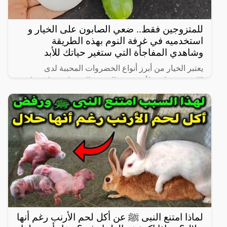
للمتزوجين فقط.. ضعي الصابون على الخيار و
استخدميه في غرفة النوم بهذه الطريقة
وشاهدي المفاجأة التي ستغير حياتك للأبد
يعتبر الخيار من أبرز أنواع الخضروات المحببة لدى
الكثيرين، خاصة لأنه شبه خالي من السعرات وطعمه لذيذ
ومنعش، وله فوائد كثيرة لأنه غني بالفيتامينات والمعادن،
كما
لماذا امتنع النبى ﷺ عن أكل لحم الأرنب رغم أنها