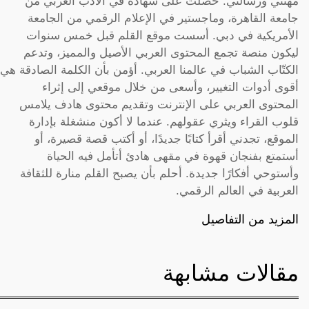
مهنتي ورسالتي. حصلت على شهادة في الأدب العربي من
جامعة القاهرة، وماجستير في الإعلام الرقمي من الجامعة
الأمريكية في دبي. أسست موقع القلم قبل خمس سنوات
ليكون منصة تجمع المحتوى العربي الأصيل والمميز، وتدعم
الكتّاب الشباب في عالمنا العربي. أؤمن بأن الكلمة الصادقة هي
أقوى أدوات التغيير، وأسعى من خلال موقعي إلى إثراء
المحتوى العربي على الإنترنت وتقديم محتوى هادف يلامس
قلوب القراء ويثري عقولهم. عندما لا أكون منشغلة بإدارة
الموقع، تجدني أقرأ كتابًا جديدًا، أو أكتب قصة قصيرة، أو
أستمتع بفنجان قهوة في مقهى هادئ أتأمل فيه الحياة
وأستوحي أفكارًا جديدة. أحلم بأن يصبح القلم منارة للثقافة
العربية في العالم الرقمي.
المزيد من التفاصيل
مقالات مشابهة