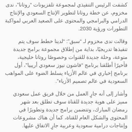
كشفت الرئيس التنفيذي لمجموعة تلفزيونات “روتانا”، ندى
مخزوم، عن خطة روتانا لتطوير الإنتاج السعودي والإنتاج
الدرامي والبرامجي والمحتوى على الصعيد العربي لمواكبة
التطورات ورؤية 2030.
وقالت ندى مخزوم لـ “سبق”: “لدينا خطط سوف يتم
تنفيذها تدريجيًا، بداية من إطلاق مجموعة برامج جديدة
منوعة، وحلة جديدة للقنوات وخصوصًا روتانا خليجية،
فأخيرًا أطلقنا برنامج “فاشون نيوز سعودي أريبيا”، أول
برنامج إخباري في عالم الأزياء يسلط الضوء على المواهب
السعودية في عالم تصميم الأزياء”.
وأشار إلى أنه جارٍ العمل من خلال فريق عمل سعودي
مميز على هوية جديدة للقناة سوف تطلق بعد شهر
رمضان المبارك، وتتضمن برامج جديدة وتطويرًا في
المحتوى والشكل العام للقناة، كما أن هناك مشروعات
وإنتاجات درامية سعودية وعربية جارٍ الاتفاق عليها.