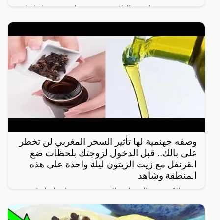
نشرت ربة منزل في الثلاثين من عمرها، عبر حسابها على
التيك توك، مقطع فيديو صادم، ظهرت فيه وهي ترتدي
ملابس عارية وترقص بطريقة جريئة جداً في غرفة النوم،
ولم تكتفي
وصفه جهنمية لها تأثير السحر المغربي لن تخطر
على بالك.. قبل الدخول لزوجتك بلحظات ضع
القرنفل مع زيت الزيتون ليلة واحدة على هذه
المنطقة وشاهد
تقوم الكثير من السيدات بالبحث عن وصفات لتطويل
وتكثيف الشعر والمحافظة على البشرة في نفس الوقت
ومن اهم المكونات التي يمكن استخدامها على البشرة