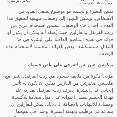
0
5
من اصل
0
تقييم.
تم تعديله
February 26, 2025
تفتيح البشرة والجسم هو موضوع يشغل العديد من
الأشخاص، ويمكن اللجوء إلى وصفات طبيعية لتحقيق هذا
الهدف، إحدى هذه الوصفات تتضمن استخدام مزيج من
زيت القرنفل والفازلين، حيث يُعتقد أنه يمكن أن يكون لها
فوائد في تفتيح المناطق الداكنة على البشرة في هذا
المقال، سنستكشف بعض الفوائد المحتملة لاستخدام هذه
الوصفة.
بمكونين اتنين بس اتفرجي علي بياض جسمك
مزيجا مكونا من ملعقة صغيرة من زيت القرنفل النقي مع
ملعقتين صغيرتين من الفازلين يمكن أن يكون له تأثير
إيجابي على البشرة، يعرف زيت القرنفل بقدرته على
تهدئة الجسم بفضل احتوائه على مواد مضادة للأكسدة
ومضادة للالتهابات بالإضافة إلى ذلك، يمكن للفازلين أن
يساعد في ترطيب وتهدئة البشرة، وحتى في تفتيحها