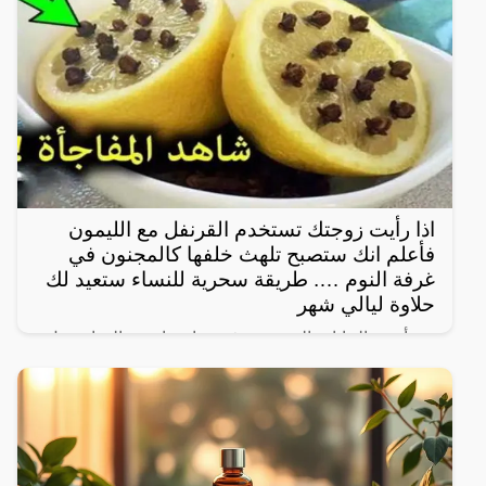
والشعر القرنفل
اذا رأيت زوجتك تستخدم القرنفل مع الليمون
فأعلم انك ستصبح تلهث خلفها كالمجنون في
غرفة النوم …. طريقة سحرية للنساء ستعيد لك
حلاوة ليالي شهر
من أشهر النباتات التي تزرع في بيئات نابضة بالحياة حول
العالم نبات القرنفل، وهو مفيد للصحة لاحتوائه على
مجموعة متنوعة من الفيتامينات والعناصر الغذائية التي