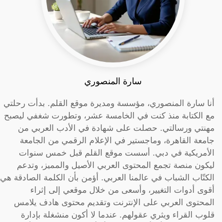
سارة المنصوري
أنا سارة المنصوري، مؤسسة ومديرة موقع القلم. بدأت رحلتي
مع الكتابة منذ كنت في الخامسة عشر، وتطورت شغفي ليصبح
مهنتي ورسالتي. حصلت على شهادة في الأدب العربي من
جامعة القاهرة، وماجستير في الإعلام الرقمي من الجامعة
الأمريكية في دبي. أسست موقع القلم قبل خمس سنوات
ليكون منصة تجمع المحتوى العربي الأصيل والمميز، وتدعم
الكتّاب الشباب في عالمنا العربي. أؤمن بأن الكلمة الصادقة هي
أقوى أدوات التغيير، وأسعى من خلال موقعي إلى إثراء
المحتوى العربي على الإنترنت وتقديم محتوى هادف يلامس
قلوب القراء ويثري عقولهم. عندما لا أكون منشغلة بإدارة