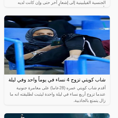
الجنسية الفيلبينية إلى إشعارٍ آخر حتى وإن كانت لديه
تأشيرة مسبقة ويستثنى من لديه إقامة سارية.
شاب كويتي تزوج 4 نساء في يوماً واحد وفي ليلة
أقدم شاب كويتي عمره (28عاما) على مغامرة جنونية
عندما تزوج أربع نساء في ليلة واحدة ليثبت لطليقته انه ما
زال يتمتع بالجاذبية.