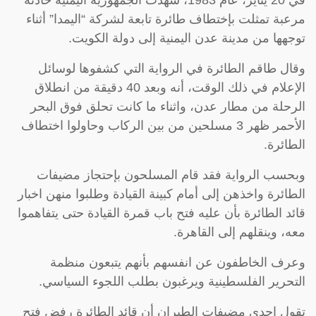
في 20 يناير، عام 1983، شهدت الجمهورية اليمنية حادثة
مرعبة تمثلت بإختطاف طائرة تابعة لشركة “اليمدا” أثناء
توجهها من مدينة عدن اليمنية إلى دولة الكويت.
وقال طاقم الطائرة في الرواية التي كشفوها لوسائل
الإعلام في ذلك الوقت، أنه وبعد 40 دقيقة من انطلاق
الرحلة من مطار عدن، واثناء ما كانت تحلق فوق البحر
الأحمر ظهر 3 مسلحين من بين الركاب وحاولوا اختطاف
الطائرة.
وبحسب الرواية فقد قام المسلحون بإحتجاز مضيفات
الطائرة واخذهن إلى أمام كبينة القيادة وطلبوا منهن اخبار
قائد الطائرة بأن عليه فتح باب قمرة القيادة حتى يتفاهموا
معه، وينقلهم إلى القاهرة.
وعرف الخاطفون عن انفسهم بأنهم يتبعون منظمة
التحرير الفلسطينية ويرغبون بطلب اللجوء السياسي.
تقول إحدى مضيفات الطيران أن قائد الطائرة رفض فتح