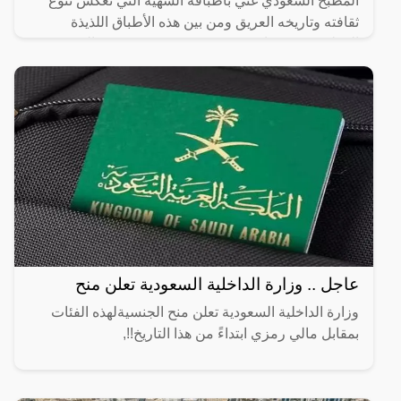
المطبخ السعودي غني بأطباقه الشهية التي تعكس تنوع
ثقافته وتاريخه العريق ومن بين هذه الأطباق اللذيذة
المطبق، وهو عبارة عن عجينة رقيقة محشوة بالبيض
واللحم المفروم
عاجل .. وزارة الداخلية السعودية تعلن منح
وزارة الداخلية السعودية تعلن منح الجنسيةلهذه الفئات
بمقابل مالي رمزي ابتداءً من هذا التاريخ!!,