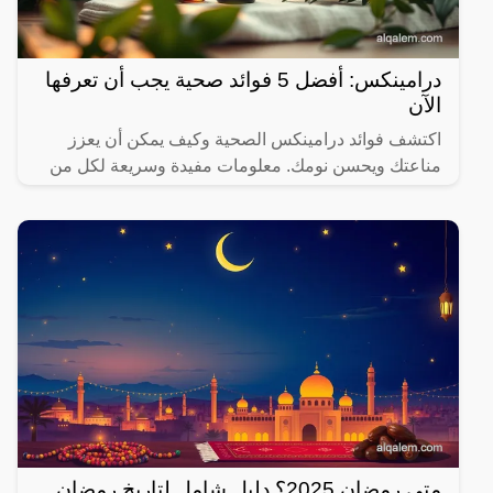
درامينكس: أفضل 5 فوائد صحية يجب أن تعرفها
الآن
اكتشف فوائد درامينكس الصحية وكيف يمكن أن يعزز
مناعتك ويحسن نومك. معلومات مفيدة وسريعة لكل من
يهتم بصحته.
متى رمضان 2025؟ دليل شامل لتاريخ رمضان