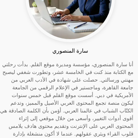
سارة المنصوري
أنا سارة المنصوري، مؤسسة ومديرة موقع القلم. بدأت رحلتي
مع الكتابة منذ كنت في الخامسة عشر، وتطورت شغفي ليصبح
مهنتي ورسالتي. حصلت على شهادة في الأدب العربي من
جامعة القاهرة، وماجستير في الإعلام الرقمي من الجامعة
الأمريكية في دبي. أسست موقع القلم قبل خمس سنوات
ليكون منصة تجمع المحتوى العربي الأصيل والمميز، وتدعم
الكتّاب الشباب في عالمنا العربي. أؤمن بأن الكلمة الصادقة هي
أقوى أدوات التغيير، وأسعى من خلال موقعي إلى إثراء
المحتوى العربي على الإنترنت وتقديم محتوى هادف يلامس
قلوب القراء ويثري عقولهم. عندما لا أكون منشغلة بإدارة