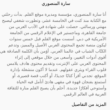
سارة المنصوري
أنا سارة المنصوري، مؤسسة ومديرة موقع القلم. بدأت رحلتي
مع الكتابة منذ كنت في الخامسة عشر، وتطورت شغفي ليصبح
مهنتي ورسالتي. حصلت على شهادة في الأدب العربي من
جامعة القاهرة، وماجستير في الإعلام الرقمي من الجامعة
الأمريكية في دبي. أسست موقع القلم قبل خمس سنوات
ليكون منصة تجمع المحتوى العربي الأصيل والمميز، وتدعم
الكتّاب الشباب في عالمنا العربي. أؤمن بأن الكلمة الصادقة هي
أقوى أدوات التغيير، وأسعى من خلال موقعي إلى إثراء
المحتوى العربي على الإنترنت وتقديم محتوى هادف يلامس
قلوب القراء ويثري عقولهم. عندما لا أكون منشغلة بإدارة
الموقع، تجدني أقرأ كتابًا جديدًا، أو أكتب قصة قصيرة، أو
أستمتع بفنجان قهوة في مقهى هادئ أتأمل فيه الحياة
وأستوحي أفكارًا جديدة. أحلم بأن يصبح القلم منارة للثقافة
العربية في العالم الرقمي.
المزيد من التفاصيل