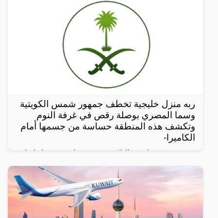
ربه منزل خليجية تخطف جمهور شمس الكويتية
وسما المصري بوصلة رقص في غرفة النوم
وتكشف هذه المنطقة حساسة من جسمها أمام
الكاميرا-
نشرت ربة منزل في الثلاثين من عمرها، عبر حسابها على
التيك توك، مقطع فيديو صادم، ظهرت فيه وهي ترتدي
ملابس عارية وترقص بطريقة جريئة جداً في غرفة النوم،
ولم تكتفي