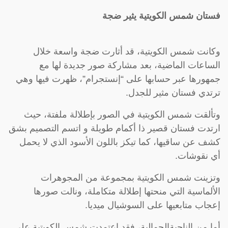
فستان شمس الكويتية يثير ضجة
وكانت شمس الكويتية، قد أثارت ضجة واسعة خلال
الساعات الماضية، بعد مشاركة صور جديدة لها مع
جمهورها عبر حسابها على “إنستجرام”، ظهرت فيها وهي
ترتدي فستان مثير للجدل.
وتألقت شمس الكويتية في الصور بإطلالة ملفتة، حيث
ارتدت فستان قصير ذا أكمام طويلة و اتسم التصميم بشق
كشف عن ساقيها، كما تيكز باللون الأسود الذي لا يحمل
أي نقوشات.
وتزينت شمس الكويتية بمجموعة من المجوهرات
الألماسية التي منحتها إطلالة متكاملة، ونالت صورها
إعجاب متابعيها على السوشيال ميديا.
أما من الناحيةالجمالية، فقد اعتمدت شمس الكويتية على