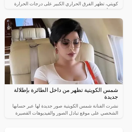
كويتي، تظهر الفرق الحراري الكبير على درجات الحرارة
بين الأجسام المختلفة في مساحة جغرافية ضيقة لا يفصل
بنها
شمس الكويتية تظهر من داخل الطائرة بإطلالة
جديدة
نشرت الفنانة شمس الكويتية صور جديدة لها عبر حسابها
الشخصي على موقع تبادل الصور والفيديوهات القصيرة
“إنستجرام”، حيث ظهرت في إطلالة جريئة وصفها
المتابعين بأنها