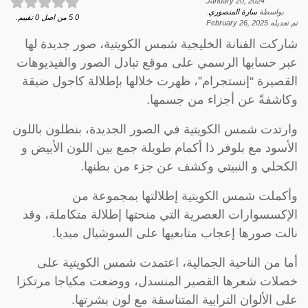
January 20, 2024
بواسطة
سارة المنصوري
.
0
5
من اصل
0
تقييم.
تم تعديله
February 26, 2025
شاركت الفنانة الخليجية شمس الكويتية، صور جديدة لها
عبر حسابها الرسمي على موقع تبادل الصور والفيديوهات
القصيرة “إنستجرام”، ظهرت خلالها بإطلالة كاجول ضيقة
وكاشفةً عن أجزاء من جسمها.
وارتدت شمس الكويتية في الصور الجديدة، بنطلون باللون
الأسود مع بلوفر ذا أكمام طويلة جمع بين اللون الأبيض و
الكحلي و النبيتي وكشف عن جزء من بطنها.
وأكملت شمس الكويتية إطلالتها بمجموعة من
الإكسسوارات العصرية التي منحتها إطلالة متكاملة، وقد
نالت صورها إعجاب متابعيها على السوشيال ميديا.
أما من الناحية الجمالية، اعتمدت شمس الكويتية على
خصلات شعرها القصير المنسدل، ووضعت مكياجا مرتكزا
على الألوان الترابية المتناسقة مع لون بشرتها.