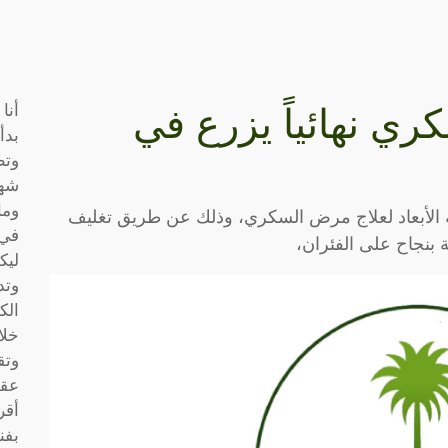
أنا
ري نهائياً يزرع في
بدأ
وتط
شها
وما
ية الأبعاد لعلاج مرض السكري، وذلك عن طريق تغليف
في 
ية بنجاح على الفئران،
ليك
وتد
الك
خلا
وتق
عقو
أقر
بفن