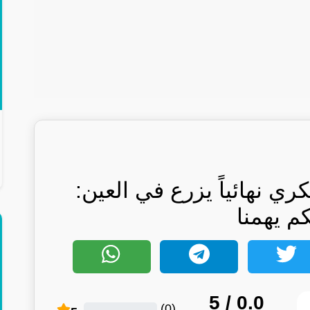
ري نهائياً يزرع في العين:
كم يهمنا
/ 5
0.0
)
0
(