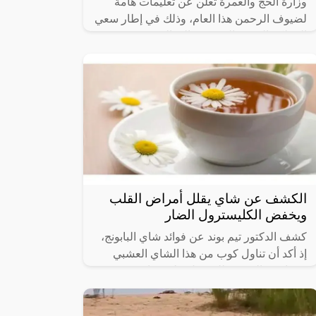
وزارة الحج والعمرة تعلن عن تعليمات هامة
لضيوف الرحمن هذا العام، وذلك في إطار سعي
المملكة العربية السعودية إلى الخروج من
موسم الحج لهذا العام 1444هـ بدرجات
الكشف عن شاي يقلل أمراض القلب
ويخفض الكليسترول الضار
كشف الدكتور تيم بوند عن فوائد شاي البابونج،
إذ أكد أن تناول كوب من هذا الشاي العشبي
يوميًا يتيح الفرصة للحصول على فوائد صحية
كثيرة، ومنها انخفاض مستوى المادة