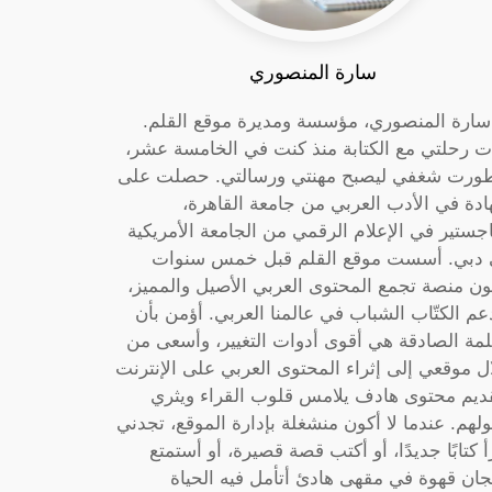
سارة المنصوري
 سارة المنصوري، مؤسسة ومديرة موقع القلم.
ت رحلتي مع الكتابة منذ كنت في الخامسة عشر،
ورت شغفي ليصبح مهنتي ورسالتي. حصلت على
دة في الأدب العربي من جامعة القاهرة،
جستير في الإعلام الرقمي من الجامعة الأمريكية
دبي. أسست موقع القلم قبل خمس سنوات
ون منصة تجمع المحتوى العربي الأصيل والمميز،
عم الكتّاب الشباب في عالمنا العربي. أؤمن بأن
لمة الصادقة هي أقوى أدوات التغيير، وأسعى من
ل موقعي إلى إثراء المحتوى العربي على الإنترنت
ديم محتوى هادف يلامس قلوب القراء ويثري
لهم. عندما لا أكون منشغلة بإدارة الموقع، تجدني
أ كتابًا جديدًا، أو أكتب قصة قصيرة، أو أستمتع
جان قهوة في مقهى هادئ أتأمل فيه الحياة