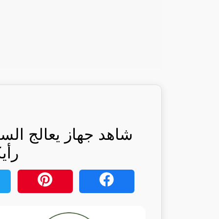
شاهد جهاز يعالج السك
رأي