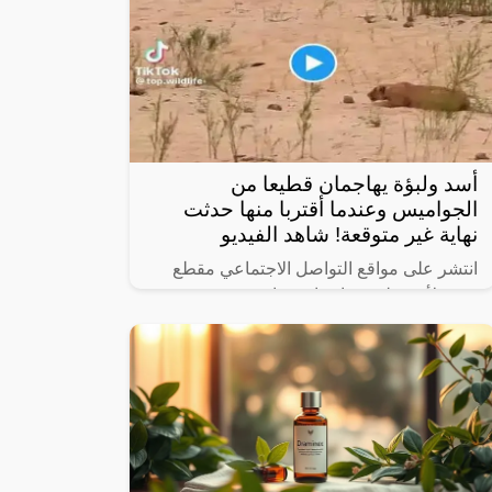
أسد ولبؤة يهاجمان قطيعا من
الجواميس وعندما أقتربا منها حدثت
نهاية غير متوقعة! شاهد الفيديو
انتشر على مواقع التواصل الاجتماعي مقطع
فيديو لأسد ولبؤة يهاجمان جواميس برية بعد
عملية من الرصد لأجل الفوز بصيد ثمين.