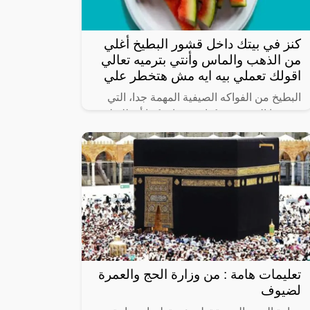
كنز في بيتك داخل قشور البطيخ أغلي
من الذهب والماس وأنتي بترميه تعالي
اقولك تعملي بيه ايه مش هتخطر علي
البطيخ من الفواكه الصيفية المهمة جدا، التي
يعشقها الجميع من كبار وصغار، كما أن للبطيخ
العديد من الفوائد حيث أن البطيخ يمد الجسم
بالفيتامينات والألياف الهامة
تعليمات هامة : من وزارة الحج والعمرة
لضيوف