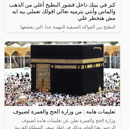
كنز في بيتك داخل قشور البطيخ أغلي من الذهب
والماس وأنتي بترميه تعالي اقولك تعملي بيه ايه
مش هتخطر علي
البطيخ من الفواكه الصيفية المهمة جدا، التي يعشقها
الجميع من كبار وصغار، كما أن للبطيخ العديد من الفوائد
حيث أن البطيخ يمد الجسم بالفيتامينات والألياف الهامة
تعليمات هامة : من وزارة الحج والعمرة لضيوف
وزارة الحج والعمرة تعلن عن تعليمات هامة لضيوف
الرحمن هذا العام، وذلك في إطار سعي المملكة العربية