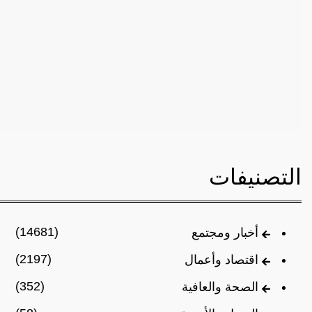
التصنيفات
(14681)
أخبار ومجتمع
(2197)
اقتصاد وأعمال
(352)
الصحة والعافية