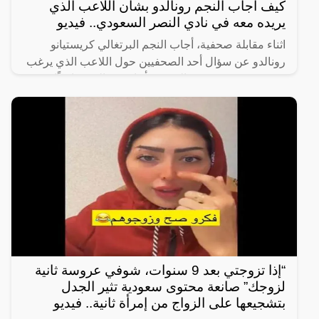
كيف أجاب النجم رونالدو بشأن اللاعب الذي
يريده معه في نادي النصر السعودي.. فيديو
اثناء مقابلة صحفية، أجاب النجم البرتغالي كريستيانو
رونالدو عن سؤال أحد الصحفيين حول اللاعب الذي يرغب
في رؤيته في صفوف النصر، فأجاب رونالدو ضاحكًا
“أختارك أنت،
“إذا تزوجتي بعد 9 سنوات، شوفي عروسة ثانية
لزوجك” صانعة محتوى سعودية تثير الجدل
بتشجيعها على الزواج من إمرأة ثانية.. فيديو