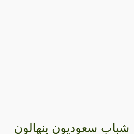
شباب سعوديون ينهالون