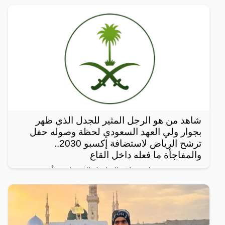
شاهد من هو الرجل المثير للجدل الذي ظهر
بجوار ولي العهد السعودي لحظة وصوله حفل
ترشح الرياض لاستضافة إكسبو 2030..
والمفاجأة ما فعله داخل القاع
رصد مغردون على مواقع التواصل الإجتماعي، أحدث
ظهور للرجل المجهول ذو النظرات الحادة الذي يقف دوماً
بالقرب من ولي العهد السعودي الأمير محمد بن سلمان
ويرافقه في