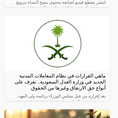
انتشر مقطع فيديو لصانعة محتوى تنصح النساء بتزويج
زوجها بامرأة ثانية، ما أثار جدلاً واسعاً. وفي المقطع، تقول
الصانعة: “إذا تزوجتي بعد 9 سنوات، شوفي عروسة ثانية
ماهي القرارات في نظام المعاملات المدنية
الجديد في وزارة العدل السعودية.. تعرف على
أنواع حق الارتفاق وغيرها من الحقوق
بعد إقراره من قبل مجلس الوزراء برئاسة ولي العهد،
نشرت صحيفة “أم القرى” تفاصيل نظام المعاملات المدنية
الجديد في المملكة العربية السعودية، والذي سيتم تطبيقه
بعد