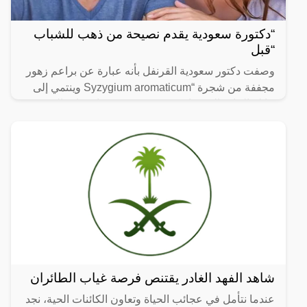
“دكتورة سعودية يقدم نصيحة من ذهب للشباب
“قبل
وصفت دكتور سعودية القرنفل بأنه عبارة عن براعم زهور
مجففة من شجرة “Syzygium aromaticum وينتمي إلى
عائلة النبات المسماة “yrtaceae”، وهو نبات دائم الخضرة
ينمو في
شاهد الفهد الغادر يقتنص فرصة غياب الطائران
عندما نتأمل في عجائب الحياة وتعاون الكائنات الحية، نجد