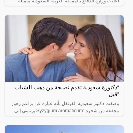
أعلنت وزارة الدفاع بالمملكة العربية السعودية متمثلة
“دكتورة سعودية تقدم نصيحة من ذهب للشباب
“قبل
وصفت دكتور سعودية القرنفل بأنه عبارة عن براعم زهور
مجففة من شجرة “Syzygium aromaticum وينتمي إلى
عائلة النبات المسماة “yrtaceae”، وهو نبات دائم الخضرة
ينمو في