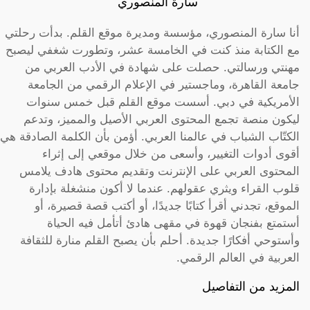
سارة المنصوري
أنا سارة المنصوري، مؤسسة ومديرة موقع القلم. بدأت رحلتي
مع الكتابة منذ كنت في الخامسة عشر، وتطورت شغفي ليصبح
مهنتي ورسالتي. حصلت على شهادة في الأدب العربي من
جامعة القاهرة، وماجستير في الإعلام الرقمي من الجامعة
الأمريكية في دبي. أسست موقع القلم قبل خمس سنوات
ليكون منصة تجمع المحتوى العربي الأصيل والمميز، وتدعم
الكتّاب الشباب في عالمنا العربي. أؤمن بأن الكلمة الصادقة هي
أقوى أدوات التغيير، وأسعى من خلال موقعي إلى إثراء
المحتوى العربي على الإنترنت وتقديم محتوى هادف يلامس
قلوب القراء ويثري عقولهم. عندما لا أكون منشغلة بإدارة
الموقع، تجدني أقرأ كتابًا جديدًا، أو أكتب قصة قصيرة، أو
أستمتع بفنجان قهوة في مقهى هادئ أتأمل فيه الحياة
وأستوحي أفكارًا جديدة. أحلم بأن يصبح القلم منارة للثقافة
العربية في العالم الرقمي.
المزيد من التفاصيل