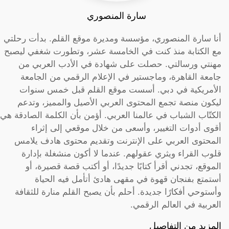
سارة المنصوري
أنا سارة المنصوري، مؤسسة ومديرة موقع القلم. بدأت رحلتي
مع الكتابة منذ كنت في الخامسة عشر، وتطورت شغفي ليصبح
مهنتي ورسالتي. حصلت على شهادة في الأدب العربي من
جامعة القاهرة، وماجستير في الإعلام الرقمي من الجامعة
الأمريكية في دبي. أسست موقع القلم قبل خمس سنوات
ليكون منصة تجمع المحتوى العربي الأصيل والمميز، وتدعم
الكتّاب الشباب في عالمنا العربي. أؤمن بأن الكلمة الصادقة هي
أقوى أدوات التغيير، وأسعى من خلال موقعي إلى إثراء
المحتوى العربي على الإنترنت وتقديم محتوى هادف يلامس
قلوب القراء ويثري عقولهم. عندما لا أكون منشغلة بإدارة
الموقع، تجدني أقرأ كتابًا جديدًا، أو أكتب قصة قصيرة، أو
أستمتع بفنجان قهوة في مقهى هادئ أتأمل فيه الحياة
وأستوحي أفكارًا جديدة. أحلم بأن يصبح القلم منارة للثقافة
العربية في العالم الرقمي.
المزيد من التفاصيل