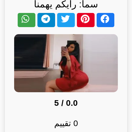
سما: رأيكم يهمنا
/ 5
0.0
0
تقييم