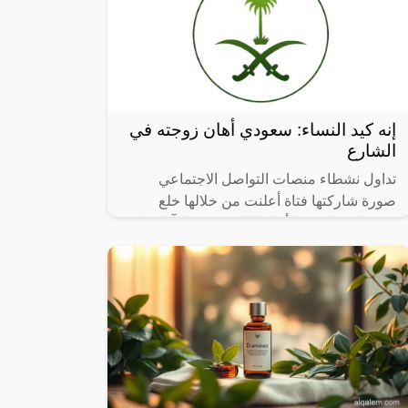
إنه كيد النساء: سعودي أهان زوجته في
الشارع
تداول نشطاء منصات التواصل الاجتماعي
صورة شاركتها فتاة أعلنت من خلالها خلع
زوجها بعدما وبخها أمام الناس عندما رآها تركب
في سيارة ابن أختها.وقالت الفتاة في