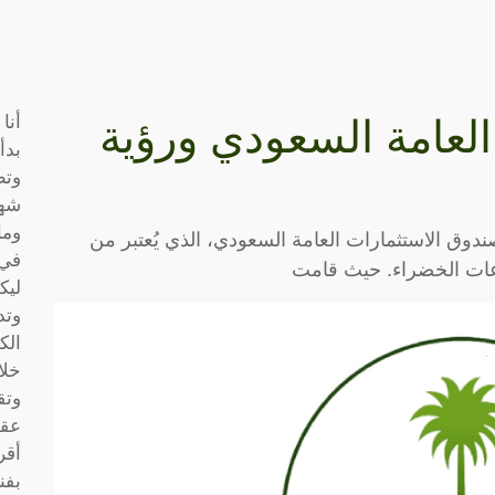
أنا
لعامة السعودي ورؤية
بدأ
وتط
شها
وما
ندوق الاستثمارات العامة السعودي، الذي يُعتبر من
في 
اعات الخضراء. حيث قامت
ليك
وتد
الك
خلا
وتق
عقو
أقر
بفن