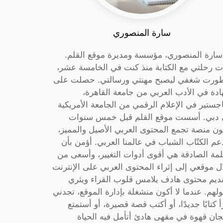
سارة المنصوري
 سارة المنصوري، مؤسسة ومديرة موقع القلم.
ت رحلتي مع الكتابة منذ كنت في الخامسة عشر،
ورت شغفي ليصبح مهنتي ورسالتي. حصلت على
دة في الأدب العربي من جامعة القاهرة،
جستير في الإعلام الرقمي من الجامعة الأمريكية
دبي. أسست موقع القلم قبل خمس سنوات
ون منصة تجمع المحتوى العربي الأصيل والمميز،
عم الكتّاب الشباب في عالمنا العربي. أؤمن بأن
لمة الصادقة هي أقوى أدوات التغيير، وأسعى من
ل موقعي إلى إثراء المحتوى العربي على الإنترنت
ديم محتوى هادف يلامس قلوب القراء ويثري
لهم. عندما لا أكون منشغلة بإدارة الموقع، تجدني
أ كتابًا جديدًا، أو أكتب قصة قصيرة، أو أستمتع
جان قهوة في مقهى هادئ أتأمل فيه الحياة