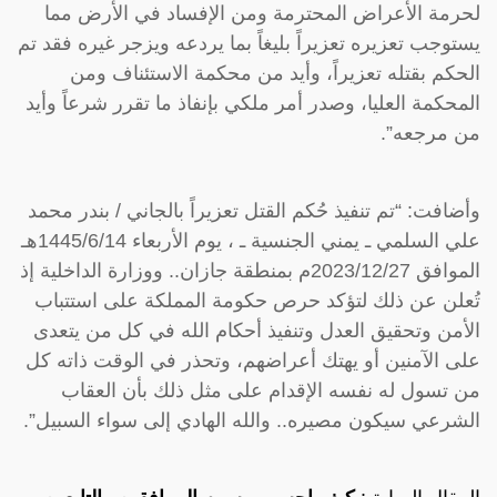
لحرمة الأعراض المحترمة ومن الإفساد في الأرض مما
يستوجب تعزيره تعزيراً بليغاً بما يردعه ويزجر غيره فقد تم
الحكم بقتله تعزيراً، وأيد من محكمة الاستئناف ومن
المحكمة العليا، وصدر أمر ملكي بإنفاذ ما تقرر شرعاً وأيد
من مرجعه”.
وأضافت: “تم تنفيذ حُكم القتل تعزيراً بالجاني / بندر محمد
علي السلمي ـ يمني الجنسية ـ ، يوم الأربعاء 1445/6/14هـ
الموافق 2023/12/27م بمنطقة جازان.. ووزارة الداخلية إذ
تُعلن عن ذلك لتؤكد حرص حكومة المملكة على استتباب
الأمن وتحقيق العدل وتنفيذ أحكام الله في كل من يتعدى
على الآمنين أو يهتك أعراضهم، وتحذر في الوقت ذاته كل
من تسول له نفسه الإقدام على مثل ذلك بأن العقاب
الشرعي سيكون مصيره.. والله الهادي إلى سواء السبيل”.