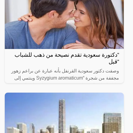
“دكتورة سعودية تقدم نصيحة من ذهب للشباب
“قبل
وصفت دكتور سعودية القرنفل بأنه عبارة عن براعم زهور
مجففة من شجرة “Syzygium aromaticum وينتمي إلى
عائلة النبات المسماة “yrtaceae”، وهو نبات دائم الخضرة
ينمو في