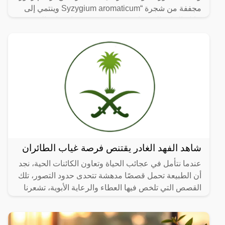
مجففة من شجرة “Syzygium aromaticum وينتمي إلى
عائلة النبات المسماة “yrtaceae”، وهو نبات دائم الخضرة
ينمو في
شاهد الفهد الغادر يقتنص فرصة غياب الطائران
عندما نتأمل في عجائب الحياة وتعاون الكائنات الحية، نجد
أن الطبيعة تحمل قصصًا مدهشة تتحدى حدود التصور، تلك
القصص التي تلخص فيها العطاء والرعاية الأبوية، تشعرنا