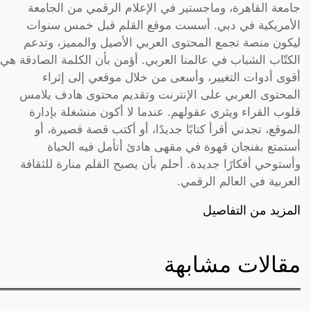
جامعة القاهرة، وماجستير في الإعلام الرقمي من الجامعة
الأمريكية في دبي. أسست موقع القلم قبل خمس سنوات
ليكون منصة تجمع المحتوى العربي الأصيل والمميز، وتدعم
الكتّاب الشباب في عالمنا العربي. أؤمن بأن الكلمة الصادقة هي
أقوى أدوات التغيير، وأسعى من خلال موقعي إلى إثراء
المحتوى العربي على الإنترنت وتقديم محتوى هادف يلامس
قلوب القراء ويثري عقولهم. عندما لا أكون منشغلة بإدارة
الموقع، تجدني أقرأ كتابًا جديدًا، أو أكتب قصة قصيرة، أو
أستمتع بفنجان قهوة في مقهى هادئ أتأمل فيه الحياة
وأستوحي أفكارًا جديدة. أحلم بأن يصبح القلم منارة للثقافة
العربية في العالم الرقمي.
المزيد من التفاصيل
مقالات مشابهة