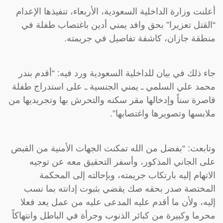
أعلنت وزارة الداخلية السعودية، الأربعاء، تنفيذها الإعدام
“القتل تعزيرا” بحق وافد يمني أدين باغتصاب طفلة في
منطقة جازان، كاشفة تفاصيل في جريمته.
جاء ذلك في بيان للداخلية السعودية ورد فيه: “أقدم بندر
محمد علي السلمي ـ يمني الجنسية ـ على استدراج طفلة
قاصرة سناً وإدخالها مقر سكنه والتحرش بها وتجريديها من
ملابسها وتصويرها واغتصابها”.
وتابعت: “بفضل من الله تمكنت الجهات الأمنية من القبض
على الجاني المذكور، وأسفر التحقيق معه عن توجيه
الاتهام إليه بارتكاب جريمته، وبإحالته إلى المحكمة
المختصة صدر بحقه صك يقضي بثبوت إدانته بما نسب
إليه، ولأن ما أقدم عليه المدعى عليه من عمل يعد فعلا
محرما وكبيرة من كبائر الذنوب وجرأة في الباطل وانتهاكاً