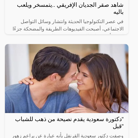
شاهد صقر الجديان الإفريقي ..يتمسخر ويلعب
باليه
في عصر التكنولوجيا الحديثة وانتشار وسائل التواصل
الاجتماعي، أصبحت الفيديوهات الطريفة والمضحكة جزءًا
لا يتجزأ من حياتنا اليومية، ومن بين الفيديوهات التي
انتشرت
“دكتورة سعودية يقدم نصيحة من ذهب للشباب
“قبل
وصفت دكتور سعودية القرنفل بأنه عبارة عن براعم زهور