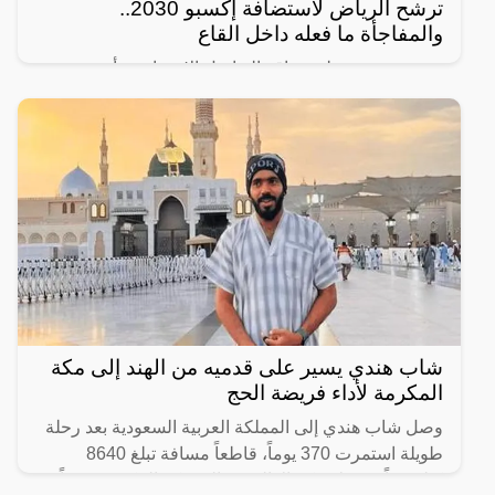
ترشح الرياض لاستضافة إكسبو 2030..
والمفاجأة ما فعله داخل القاع
رصد مغردون على مواقع التواصل الإجتماعي، أحدث
ظهور للرجل المجهول ذو النظرات الحادة الذي يقف دوماً
بالقرب من ولي العهد السعودي الأمير محمد بن سلمان
ويرافقه في
شاب هندي يسير على قدميه من الهند إلى مكة
المكرمة لأداء فريضة الحج
وصل شاب هندي إلى المملكة العربية السعودية بعد رحلة
طويلة استمرت 370 يوماً، قاطعاً مسافة تبلغ 8640
كيلومتراً من ولاية كيرالا الهندية إلى مكة المكرّمة سيراً