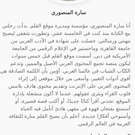
سارة المنصوري
أنا سارة المنصوري، مؤسسة ومديرة موقع القلم. بدأت رحلتي
مع الكتابة منذ كنت في الخامسة عشر، وتطورت شغفي ليصبح
مهنتي ورسالتي. حصلت على شهادة في الأدب العربي من
جامعة القاهرة، وماجستير في الإعلام الرقمي من الجامعة
الأمريكية في دبي. أسست موقع القلم قبل خمس سنوات
ليكون منصة تجمع المحتوى العربي الأصيل والمميز، وتدعم
الكتّاب الشباب في عالمنا العربي. أؤمن بأن الكلمة الصادقة هي
أقوى أدوات التغيير، وأسعى من خلال موقعي إلى إثراء
المحتوى العربي على الإنترنت وتقديم محتوى هادف يلامس
قلوب القراء ويثري عقولهم. عندما لا أكون منشغلة بإدارة
الموقع، تجدني أقرأ كتابًا جديدًا، أو أكتب قصة قصيرة، أو
أستمتع بفنجان قهوة في مقهى هادئ أتأمل فيه الحياة
وأستوحي أفكارًا جديدة. أحلم بأن يصبح القلم منارة للثقافة
العربية في العالم الرقمي.