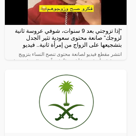
“إذا تزوجتي بعد 9 سنوات، شوفي عروسة ثانية
لزوجك” صانعة محتوى سعودية تثير الجدل
بتشجيعها على الزواج من إمرأة ثانية.. فيديو
انتشر مقطع فيديو لصانعة محتوى تنصح النساء بتزويج
زوجها بامرأة ثانية، ما أثار جدلاً واسعاً. وفي المقطع، تقول
الصانعة: “إذا تزوجتي بعد 9 سنوات، شوفي عروسة ثانية