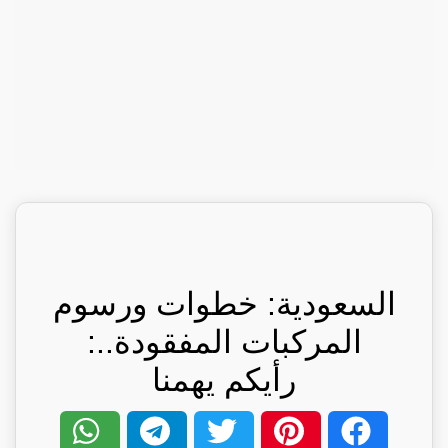
السعودية: خطوات ورسوم
المركبات المفقودة..:
رأيكم يهمنا