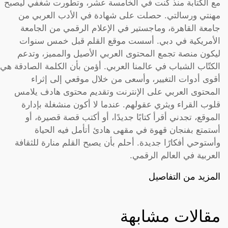
مع الكتابة منذ كنت في الخامسة عشر، وتطورت شغفي ليصبح
مهنتي ورسالتي. حصلت على شهادة في الأدب العربي من
جامعة القاهرة، وماجستير في الإعلام الرقمي من الجامعة
الأمريكية في دبي. أسست موقع القلم قبل خمس سنوات
ليكون منصة تجمع المحتوى العربي الأصيل والمميز، وتدعم
الكتّاب الشباب في عالمنا العربي. أؤمن بأن الكلمة الصادقة هي
أقوى أدوات التغيير، وأسعى من خلال موقعي إلى إثراء
المحتوى العربي على الإنترنت وتقديم محتوى هادف يلامس
قلوب القراء ويثري عقولهم. عندما لا أكون منشغلة بإدارة
الموقع، تجدني أقرأ كتابًا جديدًا، أو أكتب قصة قصيرة، أو
أستمتع بفنجان قهوة في مقهى هادئ أتأمل فيه الحياة
وأستوحي أفكارًا جديدة. أحلم بأن يصبح القلم منارة للثقافة
العربية في العالم الرقمي.
المزيد من التفاصيل
مقالات مشابهة