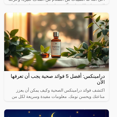
النبي صلى الله عليه وآله وسـلم على بعض ما حرم علينا،
ولكن يثير البعض من حين لآخر بعض المعلومات الغير
درامينكس: أفضل 5 فوائد صحية يجب أن تعرفها
الآن
اكتشف فوائد درامينكس الصحية وكيف يمكن أن يعزز
مناعتك ويحسن نومك. معلومات مفيدة وسريعة لكل من
يهتم بصحته.