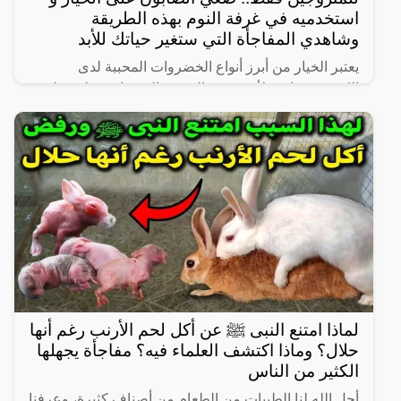
استخدميه في غرفة النوم بهذه الطريقة
وشاهدي المفاجأة التي ستغير حياتك للأبد
يعتبر الخيار من أبرز أنواع الخضروات المحببة لدى
الكثيرين، خاصة لأنه شبه خالي من السعرات وطعمه لذيذ
ومنعش، وله فوائد كثيرة لأنه غني بالفيتامينات والمعادن،
كما
لماذا امتنع النبى ﷺ عن أكل لحم الأرنب رغم أنها
حلال؟ وماذا اكتشف العلماء فيه؟ مفاجأة يجهلها
الكثير من الناس
أحل الله لنا الطيبات من الطعام من أصناف كثيرة، وعرفنا