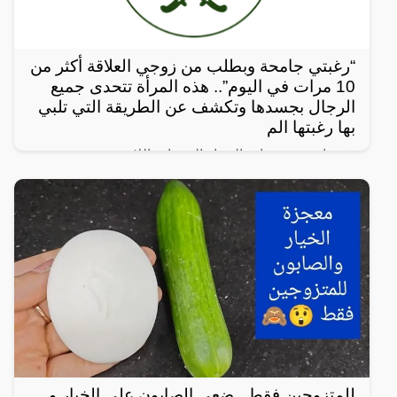
“رغبتي جامحة وبطلب من زوجي العلاقة أكثر من
10 مرات في اليوم”.. هذه المرأة تتحدى جميع
الرجال بجسدها وتكشف عن الطريقة التي تلبي
بها رغبتها الم
في واحدة من نوادر النساء العربيات اللاتي يعشن شهوة
مفرطة في الرغبة بالعلاقة الجنسية، سواءً ضمن علاقة
زوجية مشروعة أو علاقة محرمة مع الرجال، ففي هذا
المقال
للمتزوجين فقط.. ضعي الصابون على الخيار و