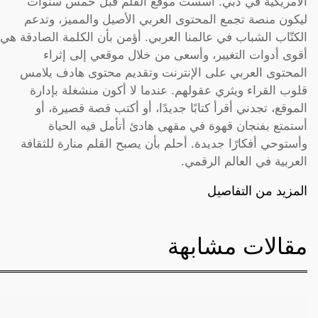
الأمريكية في دبي. أسست موقع القلم قبل خمس سنوات
ليكون منصة تجمع المحتوى العربي الأصيل والمميز، وتدعم
الكتّاب الشباب في عالمنا العربي. أؤمن بأن الكلمة الصادقة هي
أقوى أدوات التغيير، وأسعى من خلال موقعي إلى إثراء
المحتوى العربي على الإنترنت وتقديم محتوى هادف يلامس
قلوب القراء ويثري عقولهم. عندما لا أكون منشغلة بإدارة
الموقع، تجدني أقرأ كتابًا جديدًا، أو أكتب قصة قصيرة، أو
أستمتع بفنجان قهوة في مقهى هادئ أتأمل فيه الحياة
وأستوحي أفكارًا جديدة. أحلم بأن يصبح القلم منارة للثقافة
العربية في العالم الرقمي.
المزيد من التفاصيل
مقالات مشابهة