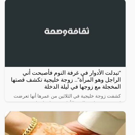
“تبدلت الأدوار في غرفة النوم فأصبحت أني
الراجل وهو المرأة”.. زوجة خليجية تكشف قصتها
المخجلة مع زوجها في ليلة الدخلة
كشفت زوجة خليجية في الثلاثين من عمرها أنها تعرضت
لصدمة عمرها في اليوم الأول من زواجها، ما يعرف ب
ليلة الدخلة، حيث اكتشفت أن زوجها “مثلي” وتبدلت
الأدوار في غرفة