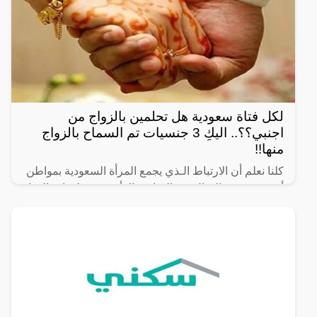
لكل فتاة سعودية هل تحلمين بالزواج من
اجنبي؟؟.. اليكِ 3 جنسيات تم السماح بالزواج
منها!!
كلنا نعلم أن الارتباط الـذي يجمع المرأة السعودية بمواطن
أجنبي صعـب المنال في السابق، إلا أنه مـع تطورات الحياة
وتغييـر ألأنظمة و القوانين، فان هذا الزواج اصبـح