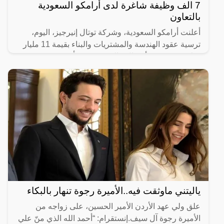
7 الف وظيفة شاغرة لدى أرامكو السعودية
بالتعاون
أعلنت أرامكو السعودية، وشركة توتال إنيرجيز، اليوم،
ترسية عقود الهندسة والمشتريات والبناء بقيمة 11 مليار
دولار في مجمع “أميرال”، الذي يُعدّ منشأة توسعة
ياليتني ماوثقت فيه..الأميرة رجوة تنهار بالبكاء
علق ولي عهد الأردن الأمير الحسين، على زواجه من
الأميرة رجوة آل سيف.إنستقرام: “أحمد الله الذي منّ علي