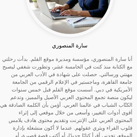
سارة المنصوري
أنا سارة المنصوري، مؤسسة ومديرة موقع القلم. بدأت رحلتي
مع الكتابة منذ كنت في الخامسة عشر، وتطورت شغفي ليصبح
مهنتي ورسالتي. حصلت على شهادة في الأدب العربي من
جامعة القاهرة، وماجستير في الإعلام الرقمي من الجامعة
الأمريكية في دبي. أسست موقع القلم قبل خمس سنوات
ليكون منصة تجمع المحتوى العربي الأصيل والمميز، وتدعم
الكتّاب الشباب في عالمنا العربي. أؤمن بأن الكلمة الصادقة هي
أقوى أدوات التغيير، وأسعى من خلال موقعي إلى إثراء
المحتوى العربي على الإنترنت وتقديم محتوى هادف يلامس
قلوب القراء ويثري عقولهم. عندما لا أكون منشغلة بإدارة
الموقع، تجدني أقرأ كتابًا جديدًا، أو أكتب قصة قصيرة، أو