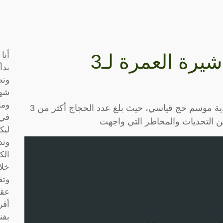
أنا
السعودية تعلن منع تأشيرة العمرة لـ3
بدأ
وتط
شها
وما
في عام 2024، شهدت المملكة العربية السعودية موسم حج قياسي، حيث بلغ عدد الحجاج أكثر من 3
في 
 التحديات والمخاطر التي واجهت
ليك
وتد
الك
خلا
وتق
عقو
أقر
بفن