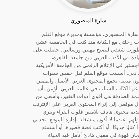
سارة المنصوري
 سارة المنصوري، مؤسسة ومديرة موقع القلم.
ت رحلتي مع الكتابة منذ كنت في الخامسة عشر،
ورت شغفي ليصبح مهنتي ورسالتي. حصلت على
دة في الأدب العربي من جامعة القاهرة،
جستير في الإعلام الرقمي من الجامعة الأمريكية
دبي. أسست موقع القلم قبل خمس سنوات
ون منصة تجمع المحتوى العربي الأصيل والمميز،
عم الكتّاب الشباب في عالمنا العربي. أؤمن بأن
لمة الصادقة هي أقوى أدوات التغيير، وأسعى من
ل موقعي إلى إثراء المحتوى العربي على الإنترنت
ديم محتوى هادف يلامس قلوب القراء ويثري
لهم. عندما لا أكون منشغلة بإدارة الموقع، تجدني
أ كتابًا جديدًا، أو أكتب قصة قصيرة، أو أستمتع
جان قهوة في مقهى هادئ أتأمل فيه الحياة