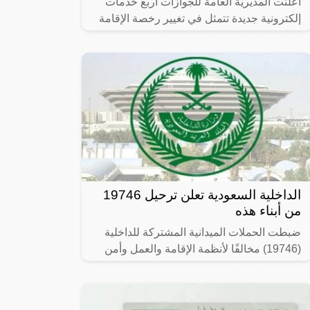
اعلنت المديرية العامة للجوازات أربع خدمات
إلكترونية جديدة تتمثل في تغيير رخصة الإقامة
للوافدين بإطلاق بطاقة جديدة باسم (هوية
مقيم) بمميزات جديدة ومريحة لصاحب
الداخلية السعودية تعلن ترحيل 19746
من أبناء هذه
ضبطت الحملات الميدانية المشتركة للداخلية
(19746) مخالفًا لأنظمة الإقامة والعمل وأمن
الحدود خلال الفترة من 26/ 08/ 1445 هـ
الموافق 07/ 03/ 2024 م إلى 03/ 09/