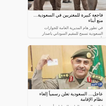
فاجعة كبيرة للمغتربين في السعودية…
منع أبناء
في تطور هام المديرية العامة للجوازات
السعودية تسمح للمقيم السوداني باصدار
تأشيرة زيارة لهؤلاء الاقارب، تعكس هذه
الخطوة المتقدمة التزام المملكة بتعزيز الروابط
عاجل… السعودية تعلن رسمياً إلغاء
نظام الإقامة