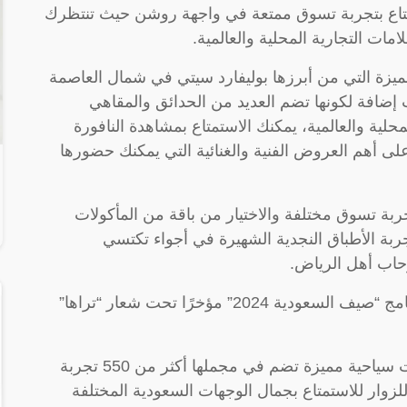
ستمتاع بتجربة تسوق ممتعة في واجهة روشن حيث تنتظرك
ات التجارية المحلية والعالمية.
ميزة التي من أبرزها بوليفارد سيتي في شمال العاصمة
ت إضافة لكونها تضم العديد من الحدائق والمقاهي
حلية والعالمية، يمكنك الاستمتاع بمشاهدة النافورة
على أهم العروض الفنية والغنائية التي يمكنك حضورها
جربة تسوق مختلفة والاختيار من باقة من المأكولات
بة الأطباق النجدية الشهيرة في أجواء تكتسي
رحاب أهل الرياض.
وكانت الهيئة السعودية للسياحة قد أطلقت برنامج “صيف السعودية 2024” مؤخرًا تحت شعار “تراها”
ويقدم البرنامج مدينة الرياض ضمن سبع وجهات سياحية مميزة تضم في مجملها أكثر من 550 تجربة
يزيد عن 150 عرض خاص للزوار للاستمتاع بجمال الوجهات السعودية المختلفة