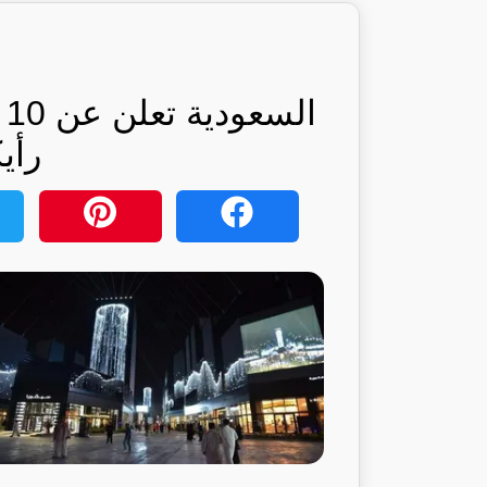
ا
رأي