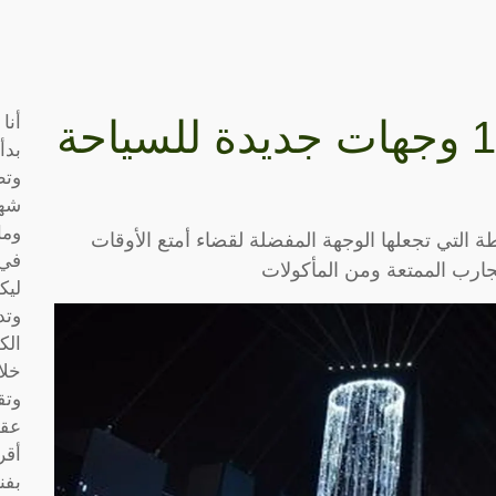
أنا
السعودية تعلن عن 10 وجهات جديدة للسياحة
بدأ
وتط
شها
وما
التي تجعلها الوجهة المفضلة لقضاء أمتع الأوقات
في 
تجارب الممتعة ومن المأكولات
ليك
وتد
الك
خلا
وتق
عقو
أقر
بفن