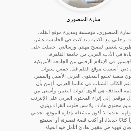
سارة المنصوري
 سارة المنصوري، مؤسسة ومديرة موقع القلم.
ت رحلتي مع الكتابة منذ كنت في الخامسة عشر،
ورت شغفي ليصبح مهنتي ورسالتي. حصلت على
دة في الأدب العربي من جامعة القاهرة،
جستير في الإعلام الرقمي من الجامعة الأمريكية
دبي. أسست موقع القلم قبل خمس سنوات
ون منصة تجمع المحتوى العربي الأصيل والمميز،
عم الكتّاب الشباب في عالمنا العربي. أؤمن بأن
لمة الصادقة هي أقوى أدوات التغيير، وأسعى من
ل موقعي إلى إثراء المحتوى العربي على الإنترنت
ديم محتوى هادف يلامس قلوب القراء ويثري
لهم. عندما لا أكون منشغلة بإدارة الموقع، تجدني
أ كتابًا جديدًا، أو أكتب قصة قصيرة، أو أستمتع
جان قهوة في مقهى هادئ أتأمل فيه الحياة