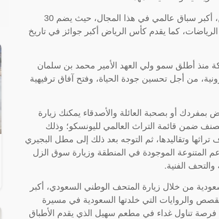
ويعد كأس العالم للرياضات الإلكترونية بالرياض، أكبر سباق عالمي في هذا المجال، حيث يضم 30
ن 1500 محترف في تلك الرياضات، كما يقدم كأس الرياض أكبر جوائز في تاريخ
ملكة منذ أطلق سمو ولي العهد الأمير محمد بن سلمان
ترونية، من أجل تحسين جودة الحياة، وفتح آفاق ترفيهية
بمفردك أو بصحبة العائلة والأصدقاء يمكنك زيارة
نف ضمن قائمة التراث العالمي لليونسكو؛ وذلك
راثها وتقاليدها، ثم التوجه بعد ذلك إلى مطل البجيري
عم المتنوعة الموجودة في المنطقة وزيارة سوق الزل
والتحف الفنية.
عودية من خلال زيارة المتحف الوطني السعودي، أكبر
قصص والروايات التي خلدتها السعودية في مسيرة
وت فرصة تناول غداء في مطعم سهيل الذي يقدم الأطباق