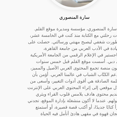
سارة المنصوري
 سارة المنصوري، مؤسسة ومديرة موقع القلم.
ت رحلتي مع الكتابة منذ كنت في الخامسة عشر،
ورت شغفي ليصبح مهنتي ورسالتي. حصلت على
دة في الأدب العربي من جامعة القاهرة،
جستير في الإعلام الرقمي من الجامعة الأمريكية
دبي. أسست موقع القلم قبل خمس سنوات
ون منصة تجمع المحتوى العربي الأصيل والمميز،
عم الكتّاب الشباب في عالمنا العربي. أؤمن بأن
لمة الصادقة هي أقوى أدوات التغيير، وأسعى من
ل موقعي إلى إثراء المحتوى العربي على الإنترنت
ديم محتوى هادف يلامس قلوب القراء ويثري
لهم. عندما لا أكون منشغلة بإدارة الموقع، تجدني
أ كتابًا جديدًا، أو أكتب قصة قصيرة، أو أستمتع
جان قهوة في مقهى هادئ أتأمل فيه الحياة