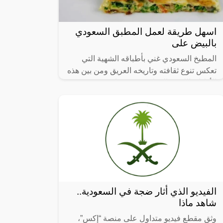
اسهل طريقة لعمل المطبق السعودي
بالبيض على
المطبخ السعودي غني بأطباقه الشهية التي
تعكس تنوع ثقافته وتاريخه العريق ومن بين هذه
الأطباق اللذيذة المطبق، وهو عبارة عن عجينة
رقيقة محشوة بالبيض واللحم المفروم
الفيديو الذي أثار ضجة في السعودية..
شاهد ماذا
وثق مقطع فيديو متداول على منصة “إكس”،