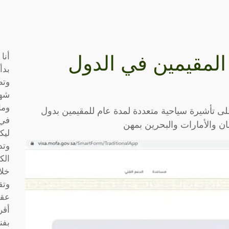
أنا
 المقيمين في الدول
بدأ
وتط
شها
وما
ى تأشيرة سياحية متعددة لمدة عام للمقيمين بدول
في 
ن والأمارات والبحرين بمهن
ليك
وتد
الك
خلا
وتق
عقو
أقر
بفن