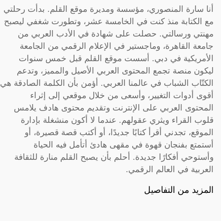
أنا سارة المنصوري، مؤسسة ومديرة موقع القلم. بدأت رحلتي
مع الكتابة منذ كنت في الخامسة عشر، وتطورت شغفي ليصبح
مهنتي ورسالتي. حصلت على شهادة في الأدب العربي من
جامعة القاهرة، وماجستير في الإعلام الرقمي من الجامعة
الأمريكية في دبي. أسست موقع القلم قبل خمس سنوات
ليكون منصة تجمع المحتوى العربي الأصيل والمميز، وتدعم
الكتّاب الشباب في عالمنا العربي. أؤمن بأن الكلمة الصادقة هي
أقوى أدوات التغيير، وأسعى من خلال موقعي إلى إثراء
المحتوى العربي على الإنترنت وتقديم محتوى هادف يلامس
قلوب القراء ويثري عقولهم. عندما لا أكون منشغلة بإدارة
الموقع، تجدني أقرأ كتابًا جديدًا، أو أكتب قصة قصيرة، أو
أستمتع بفنجان قهوة في مقهى هادئ أتأمل فيه الحياة
وأستوحي أفكارًا جديدة. أحلم بأن يصبح القلم منارة للثقافة
العربية في العالم الرقمي.
المزيد من التفاصيل