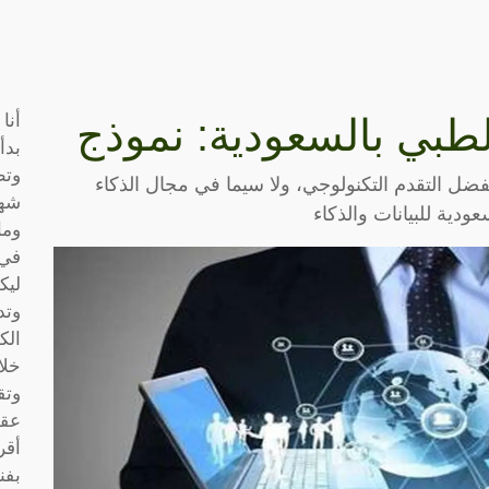
أنا
طبي بالسعودية: نموذج
بدأ
وتط
ل التقدم التكنولوجي، ولا سيما في مجال الذكاء
شها
ودية للبيانات والذكاء
وما
في 
ليك
وتد
الك
خلا
وتق
عقو
أقر
بفن