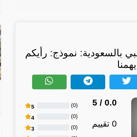
 بالسعودية: نموذج: رأيكم
يهمنا
/ 5
0.0
)
0
(
5
)
0
(
4
0
تقييم
)
0
(
3