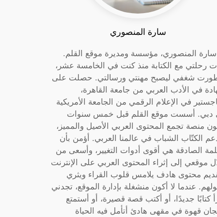
سارة المنصوري
 سارة المنصوري، مؤسسة ومديرة موقع القلم.
ت رحلتي مع الكتابة منذ كنت في الخامسة عشر،
ورت شغفي ليصبح مهنتي ورسالتي. حصلت على
دة في الأدب العربي من جامعة القاهرة،
جستير في الإعلام الرقمي من الجامعة الأمريكية
دبي. أسست موقع القلم قبل خمس سنوات
ون منصة تجمع المحتوى العربي الأصيل والمميز،
عم الكتّاب الشباب في عالمنا العربي. أؤمن بأن
لمة الصادقة هي أقوى أدوات التغيير، وأسعى من
ل موقعي إلى إثراء المحتوى العربي على الإنترنت
ديم محتوى هادف يلامس قلوب القراء ويثري
لهم. عندما لا أكون منشغلة بإدارة الموقع، تجدني
أ كتابًا جديدًا، أو أكتب قصة قصيرة، أو أستمتع
جان قهوة في مقهى هادئ أتأمل فيه الحياة