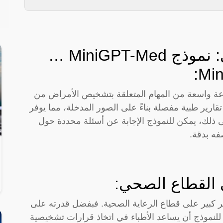
ثورة في التشخيص الطبي: نموذج MiniGPT-Med …
MiniGPT-M ليقوم بمجموعة واسعة من المهام المتعلقة بتشخيص الأمراض من
تقارير طبية مفصلة بناءً على الصور المدخلة، مما يوفر
 إلى ذلك، يمكن للنموذج الإجابة عن أسئلة محددة حول
فه بدقة.
ى القطاع الصحي:
لمتوقع أن يكون لنموذج MiniGPT-Med أثر كبير على قطاع الرعاية الصحية. فبفضل قدرته على
للنموذج أن يساعد الأطباء في اتخاذ قرارات تشخيصية