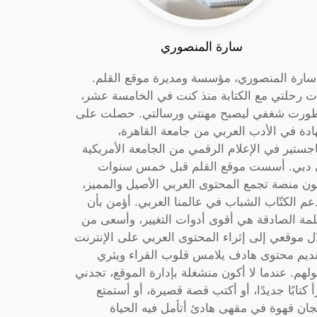
سارة المنصوري
 سارة المنصوري، مؤسسة ومديرة موقع القلم.
ت رحلتي مع الكتابة منذ كنت في الخامسة عشر،
ورت شغفي ليصبح مهنتي ورسالتي. حصلت على
دة في الأدب العربي من جامعة القاهرة،
جستير في الإعلام الرقمي من الجامعة الأمريكية
دبي. أسست موقع القلم قبل خمس سنوات
ون منصة تجمع المحتوى العربي الأصيل والمميز،
عم الكتّاب الشباب في عالمنا العربي. أؤمن بأن
لمة الصادقة هي أقوى أدوات التغيير، وأسعى من
ل موقعي إلى إثراء المحتوى العربي على الإنترنت
ديم محتوى هادف يلامس قلوب القراء ويثري
لهم. عندما لا أكون منشغلة بإدارة الموقع، تجدني
أ كتابًا جديدًا، أو أكتب قصة قصيرة، أو أستمتع
جان قهوة في مقهى هادئ أتأمل فيه الحياة