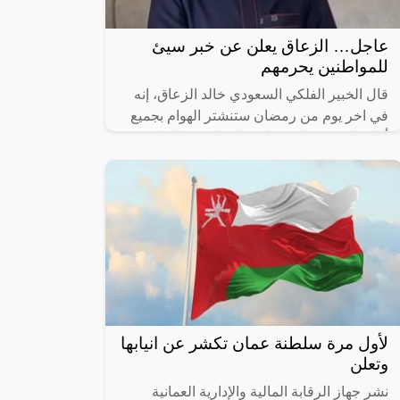
عاجل… الزعاق يعلن عن خبر سيئ
للمواطنين يحرمهم
قال الخبير الفلكي السعودي خالد الزعاق، إنه
في اخر يوم من رمضان ستنشتر الهوام بجميع
أنواعها وتخرج الحشرات والزواحف والهوام
السامة (العقارب والثعابين) من
لأول مرة سلطنة عمان تكشر عن انيابها
وتعلن
نشر جهاز الرقابة المالية والإدارية العمانية