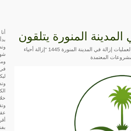
أنا
المدينة المنورة يتلقون
بدأ
وتط
أفصحت الهيئة عن أسماء الأحياء التي ستخضع لعمليات إزالة في المدينة المنورة 1445 “إزالة أحياء
شها
المشروعات المعتمدة
وما
في 
ليك
وتد
الك
خلا
وتق
عقو
أقر
بفن