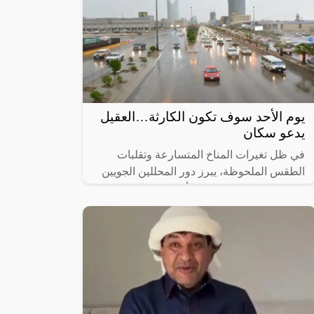
يوم الأحد سوف تكون الكارثة…العقيل
يدعو سكان
في ظل تغيرات المناخ المتسارعة وتقلبات
الطقس الملحوظة، يبرز دور المحللين الجويين
كعقيل العقيل في توجيه الأنظار نحو الظواهر
الطبيعية القادمة. حيث حذّر العقيل،