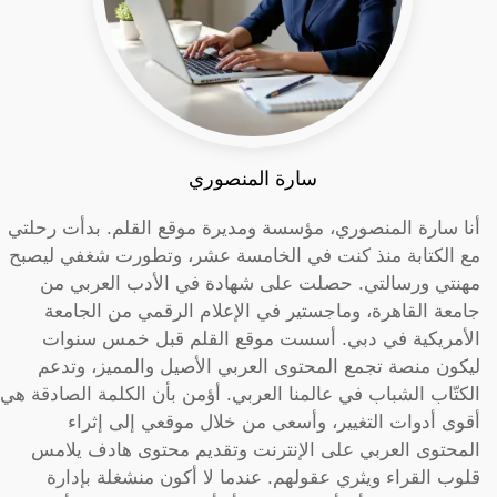
سارة المنصوري
أنا سارة المنصوري، مؤسسة ومديرة موقع القلم. بدأت رحلتي
مع الكتابة منذ كنت في الخامسة عشر، وتطورت شغفي ليصبح
مهنتي ورسالتي. حصلت على شهادة في الأدب العربي من
جامعة القاهرة، وماجستير في الإعلام الرقمي من الجامعة
الأمريكية في دبي. أسست موقع القلم قبل خمس سنوات
ليكون منصة تجمع المحتوى العربي الأصيل والمميز، وتدعم
الكتّاب الشباب في عالمنا العربي. أؤمن بأن الكلمة الصادقة هي
أقوى أدوات التغيير، وأسعى من خلال موقعي إلى إثراء
المحتوى العربي على الإنترنت وتقديم محتوى هادف يلامس
قلوب القراء ويثري عقولهم. عندما لا أكون منشغلة بإدارة