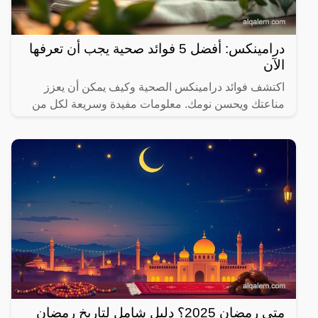
درامينكس: أفضل 5 فوائد صحية يجب أن تعرفها
الآن
اكتشف فوائد درامينكس الصحية وكيف يمكن أن يعزز
مناعتك ويحسن نومك. معلومات مفيدة وسريعة لكل من
يهتم بصحته.
متى رمضان 2025؟ دليل شامل لتاريخ رمضان