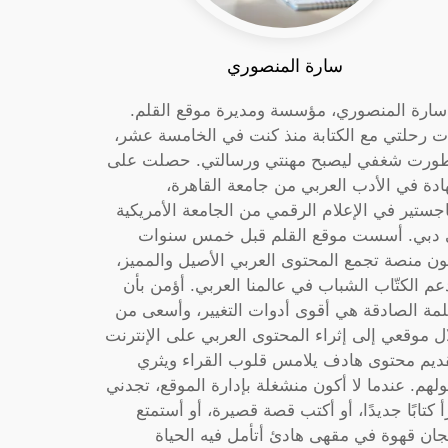
سارة المنصوري
 سارة المنصوري، مؤسسة ومديرة موقع القلم.
ت رحلتي مع الكتابة منذ كنت في الخامسة عشر،
ورت شغفي ليصبح مهنتي ورسالتي. حصلت على
دة في الأدب العربي من جامعة القاهرة،
جستير في الإعلام الرقمي من الجامعة الأمريكية
دبي. أسست موقع القلم قبل خمس سنوات
ون منصة تجمع المحتوى العربي الأصيل والمميز،
عم الكتّاب الشباب في عالمنا العربي. أؤمن بأن
لمة الصادقة هي أقوى أدوات التغيير، وأسعى من
ل موقعي إلى إثراء المحتوى العربي على الإنترنت
ديم محتوى هادف يلامس قلوب القراء ويثري
لهم. عندما لا أكون منشغلة بإدارة الموقع، تجدني
أ كتابًا جديدًا، أو أكتب قصة قصيرة، أو أستمتع
جان قهوة في مقهى هادئ أتأمل فيه الحياة