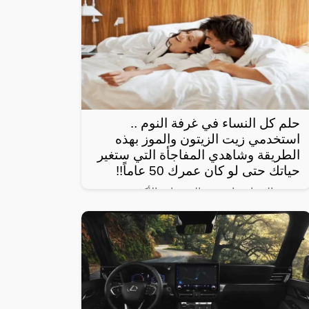
حلم كل النساء في غرفة النوم ..
استخدمي زيت الزيتون والموز بهذه
الطريقة وشاهدي المفاجأة التي ستغير
حياتك حتى لو كان عمرك 50 عاماً!!
تبحث النساء عادة عن الوصفات الأكثر
استخداماً بهدف الحصول على شعر صحي
وناعم، ومن أبرز تلك الوصفات الخاصة بالبشرة
والجسم للحصول على أفضل نتيجة خلال فترة
قصيرة،