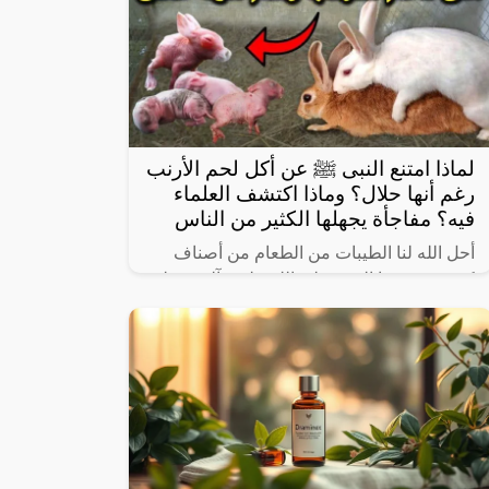
لماذا امتنع النبى ﷺ عن أكل لحم الأرنب
رغم أنها حلال؟ وماذا اكتشف العلماء
فيه؟ مفاجأة يجهلها الكثير من الناس
أحل الله لنا الطيبات من الطعام من أصناف
كثيرة، وعرفنا النبي صلى الله عليه وآله وسـلم
على بعض ما حرم علينا، ولكن يثير البعض من
حين لآخر بعض المعلومات الغير