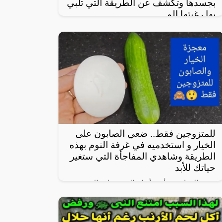
بجسدها وتكشف عن الطريقة التي تلبي
بها رغبتها الم
في واحدة من نوادر النساء العربيات اللاتي
يعشن شهوة مفرطة في الرغبة بالعلاقة
الجنسية، سواءً ضمن علاقة زوجية مشروعة أو
علاقة محرمة مع الرجال، ففي هذا المقال
للمتزوجين فقط.. ضعي الصابون على
الخيار و استخدميه في غرفة النوم بهذه
الطريقة وشاهدي المفاجأة التي ستغير
حياتك للأبد
يعتبر الخيار من أبرز أنواع الخضروات المحببة
لدى الكثيرين، خاصة لأنه شبه خالي من
السعرات وطعمه لذيذ ومنعش، وله فوائد كثيرة
لأنه غني بالفيتامينات والمعادن، كما