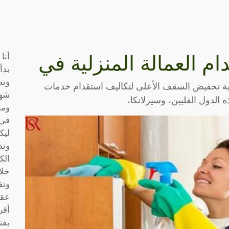
أنا
م العمالة المنزلية في
بدأ
وتط
اعية تخفيض السقف الأعلى لتكاليف استقدام خدمات
شها
الدول الفلبين، وسيرلانكا،
وما
في 
ليك
وتد
الك
خلا
وتق
عقو
أقر
بفن