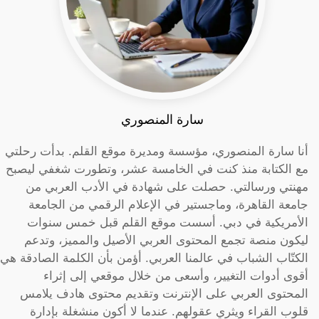
سارة المنصوري
أنا سارة المنصوري، مؤسسة ومديرة موقع القلم. بدأت رحلتي
مع الكتابة منذ كنت في الخامسة عشر، وتطورت شغفي ليصبح
مهنتي ورسالتي. حصلت على شهادة في الأدب العربي من
جامعة القاهرة، وماجستير في الإعلام الرقمي من الجامعة
الأمريكية في دبي. أسست موقع القلم قبل خمس سنوات
ليكون منصة تجمع المحتوى العربي الأصيل والمميز، وتدعم
الكتّاب الشباب في عالمنا العربي. أؤمن بأن الكلمة الصادقة هي
أقوى أدوات التغيير، وأسعى من خلال موقعي إلى إثراء
المحتوى العربي على الإنترنت وتقديم محتوى هادف يلامس
قلوب القراء ويثري عقولهم. عندما لا أكون منشغلة بإدارة