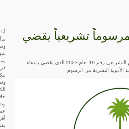
أنا
رسوماً تشريعياً يقضي
بدأ
وتط
شها
وما
أصدر السيد الرئيس بشار الأسد اليوم المرسوم التشريعي رقم 19 لعام 2023 الذي يقضي بإعفاء
في 
عة الأدوية البشرية من الرسوم
ليك
وتد
الك
خلا
وتق
عقو
أقر
بفن