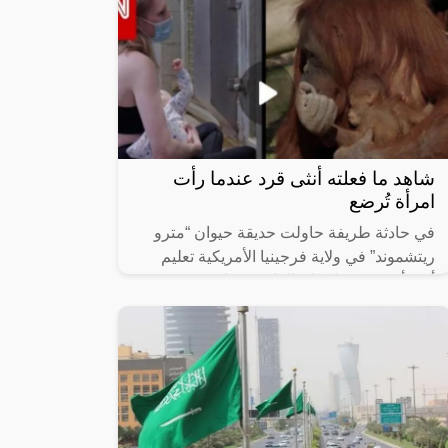
شاهد ما فعلته أنثى قرد عندما رأت
امرأة تُرضع
في حادثة طريفة حاولت حديقة حيوان “مترو
ريتشموند” في ولاية فرجينيا الأمريكية تعليم
أنثى أحد قرود “انسان الغاب” فيها كيفية
الرضاعة، إذ أحضر حراس الحديقة أمًا