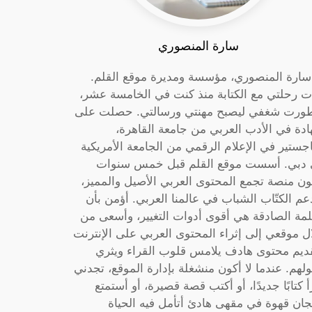
سارة المنصوري
 سارة المنصوري، مؤسسة ومديرة موقع القلم.
ت رحلتي مع الكتابة منذ كنت في الخامسة عشر،
ورت شغفي ليصبح مهنتي ورسالتي. حصلت على
دة في الأدب العربي من جامعة القاهرة،
جستير في الإعلام الرقمي من الجامعة الأمريكية
دبي. أسست موقع القلم قبل خمس سنوات
ون منصة تجمع المحتوى العربي الأصيل والمميز،
عم الكتّاب الشباب في عالمنا العربي. أؤمن بأن
لمة الصادقة هي أقوى أدوات التغيير، وأسعى من
ل موقعي إلى إثراء المحتوى العربي على الإنترنت
ديم محتوى هادف يلامس قلوب القراء ويثري
لهم. عندما لا أكون منشغلة بإدارة الموقع، تجدني
أ كتابًا جديدًا، أو أكتب قصة قصيرة، أو أستمتع
جان قهوة في مقهى هادئ أتأمل فيه الحياة