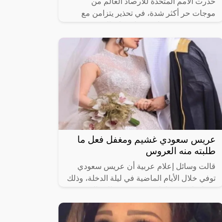
حذرت الأمم المتحدة للأرصاد العالم من
موجات حر أكثر شدة، في تحذير يتزامن مع
موجة حر شديد يعاني منها سكان النصف
الشمالي من الكرة الأرضية.”
عريس سعودي غشيم ومغفل فعل ما
طلبته منه العروس
قالت وسائل إعلام عربية أن عريس سعودي
توفي خلال الأيام الماضية في ليلة الدخلة، وذلك
بعد ان ارتكب غلطة عمره ونفذ طلب العروسة
فكانت نهايته صادمة وغير متوقعة.وفي