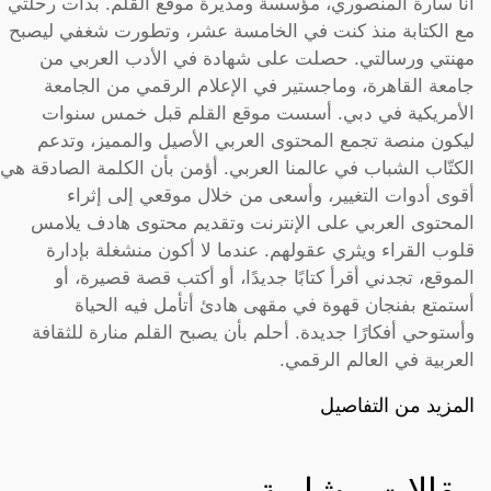
أنا سارة المنصوري، مؤسسة ومديرة موقع القلم. بدأت رحلتي
مع الكتابة منذ كنت في الخامسة عشر، وتطورت شغفي ليصبح
مهنتي ورسالتي. حصلت على شهادة في الأدب العربي من
جامعة القاهرة، وماجستير في الإعلام الرقمي من الجامعة
الأمريكية في دبي. أسست موقع القلم قبل خمس سنوات
ليكون منصة تجمع المحتوى العربي الأصيل والمميز، وتدعم
الكتّاب الشباب في عالمنا العربي. أؤمن بأن الكلمة الصادقة هي
أقوى أدوات التغيير، وأسعى من خلال موقعي إلى إثراء
المحتوى العربي على الإنترنت وتقديم محتوى هادف يلامس
قلوب القراء ويثري عقولهم. عندما لا أكون منشغلة بإدارة
الموقع، تجدني أقرأ كتابًا جديدًا، أو أكتب قصة قصيرة، أو
أستمتع بفنجان قهوة في مقهى هادئ أتأمل فيه الحياة
وأستوحي أفكارًا جديدة. أحلم بأن يصبح القلم منارة للثقافة
العربية في العالم الرقمي.
المزيد من التفاصيل