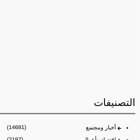
التصنيفات
(14681)
أخبار ومجتمع
(2197)
اقتصاد وأعمال