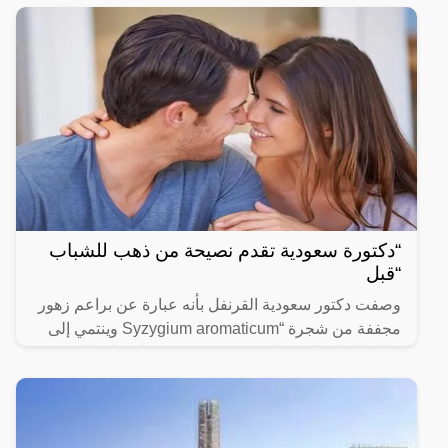
“دكتورة سعودية تقدم نصيحة من ذهب للشباب
“قبل
وصفت دكتور سعودية القرنفل بأنه عبارة عن براعم زهور
مجففة من شجرة “Syzygium aromaticum وينتمي إلى
عائلة النبات المسماة “yrtaceae”، وهو نبات دائم الخضرة
ينمو في