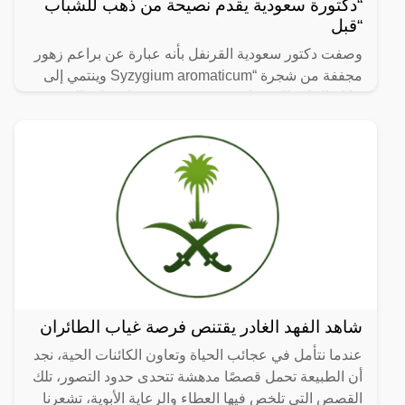
“دكتورة سعودية يقدم نصيحة من ذهب للشباب
“قبل
وصفت دكتور سعودية القرنفل بأنه عبارة عن براعم زهور
مجففة من شجرة “Syzygium aromaticum وينتمي إلى
عائلة النبات المسماة “yrtaceae”، وهو نبات دائم الخضرة
ينمو في
شاهد الفهد الغادر يقتنص فرصة غياب الطائران
عندما نتأمل في عجائب الحياة وتعاون الكائنات الحية، نجد
أن الطبيعة تحمل قصصًا مدهشة تتحدى حدود التصور، تلك
القصص التي تلخص فيها العطاء والرعاية الأبوية، تشعرنا