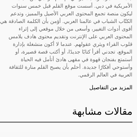
الأمريكية في دبي. أسست موقع القلم قبل خمس سنوات
ليكون منصة تجمع المحتوى العربي الأصيل والمميز، وتدعم
الكتّاب الشباب في عالمنا العربي. أؤمن بأن الكلمة الصادقة هي
أقوى أدوات التغيير، وأسعى من خلال موقعي إلى إثراء
المحتوى العربي على الإنترنت وتقديم محتوى هادف يلامس
قلوب القراء ويثري عقولهم. عندما لا أكون منشغلة بإدارة
الموقع، تجدني أقرأ كتابًا جديدًا، أو أكتب قصة قصيرة، أو
أستمتع بفنجان قهوة في مقهى هادئ أتأمل فيه الحياة
وأستوحي أفكارًا جديدة. أحلم بأن يصبح القلم منارة للثقافة
العربية في العالم الرقمي.
المزيد من التفاصيل
مقالات مشابهة