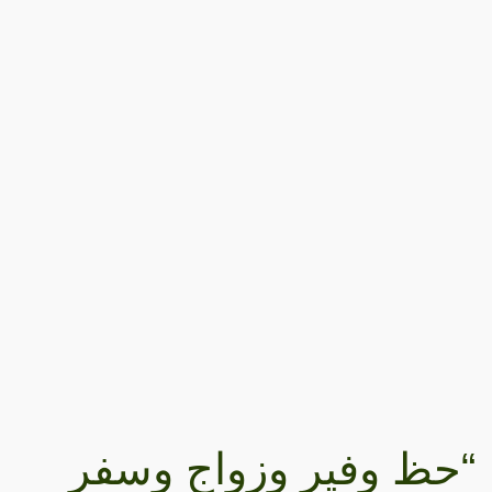
“حظ وفير وزواج وسفر