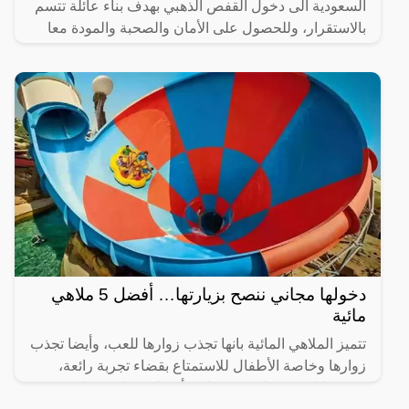
السعودية الى دخول القفص الذهبي بهدف بناء عائلة تتسم
بالاستقرار، وللحصول على الأمان والصحبة والمودة معا
من خلال
دخولها مجاني ننصح بزيارتها… أفضل 5 ملاهي
مائية
تتميز الملاهي المائية بانها تجذب زوارها للعب، وأيضا تجذب
زوارها وخاصة الأطفال للاستمتاع بقضاء تجربة رائعة،
ومن خلال موقعنا سنوضح لكم أفضل 5 ملاهي مائية في