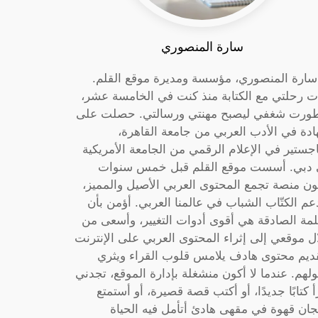
سارة المنصوري
 سارة المنصوري، مؤسسة ومديرة موقع القلم.
ت رحلتي مع الكتابة منذ كنت في الخامسة عشر،
ورت شغفي ليصبح مهنتي ورسالتي. حصلت على
دة في الأدب العربي من جامعة القاهرة،
جستير في الإعلام الرقمي من الجامعة الأمريكية
دبي. أسست موقع القلم قبل خمس سنوات
ون منصة تجمع المحتوى العربي الأصيل والمميز،
عم الكتّاب الشباب في عالمنا العربي. أؤمن بأن
لمة الصادقة هي أقوى أدوات التغيير، وأسعى من
ل موقعي إلى إثراء المحتوى العربي على الإنترنت
ديم محتوى هادف يلامس قلوب القراء ويثري
لهم. عندما لا أكون منشغلة بإدارة الموقع، تجدني
أ كتابًا جديدًا، أو أكتب قصة قصيرة، أو أستمتع
جان قهوة في مقهى هادئ أتأمل فيه الحياة