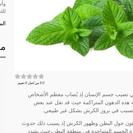
وأس
للث
الم
مق
0
5
من اصل
0
تقييم.
لتي تصيب جسم الإنسان إذ يُصاب معظم الأشخاص
 هذه الدهون المتراكمة حيث قد تقل عند بعض
لتسبب في بروز الكرش بشكل غير طبيعي.
الدهون حول البطن وظهور الكرش إذ يسبب ذلك حدوث
ة الجسم المتواجدة في منطقة البطن،حيث يشدد