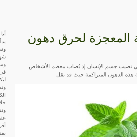
أنا
ة المعجزة لحرق دهون
بدأ
وتط
شها
وما
لتي تصيب جسم الإنسان إذ يُصاب معظم الأشخاص
في 
 هذه الدهون المتراكمة حيث قد تقل
ليك
وتد
الك
خلا
وتق
عقو
أقر
بفن