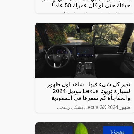
حياتك حتى لو كان عمرك 50 عاماً!!
تبحث النساء عادة عن الوصفات الأكثر
استخداماً بهدف الحصول على شعر صحي
وناعم، ومن أبرز تلك الوصفات الخاصة بالبشرة
والجسم للحصول على أفضل نتيجة خلال فترة
قصيرة،
تغير كل شيء فيها.. شاهد اول ظهور
لسيارة تويوتا Lexus موديل 2024
والمفاجأة كم سعرها في السعودية
ظهور Lexus GX 2024. بشكل رسمي