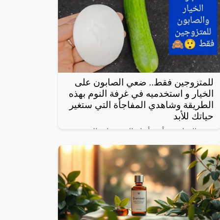
للمتزوجين فقط.. ضعي الصابون على
الخيار و استخدميه في غرفة النوم بهذه
الطريقة وشاهدي المفاجأة التي ستغير
حياتك للأبد
يعتبر الخيار من أبرز أنواع الخضروات المحببة
لدى الكثيرين، خاصة لأنه شبه خالي من
السعرات وطعمه لذيذ ومنعش، وله فوائد كثيرة
لأنه غني بالفيتامينات والمعادن، كما