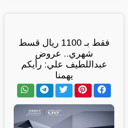
فقط بـ 1100 ريال قسط
شهري.. عروض
عبداللطيف علي: رأيكم
يهمنا