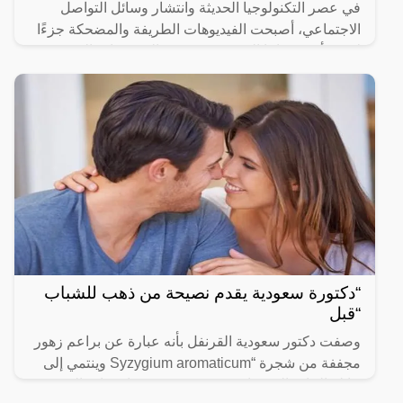
في عصر التكنولوجيا الحديثة وانتشار وسائل التواصل
الاجتماعي، أصبحت الفيديوهات الطريفة والمضحكة جزءًا
لا يتجزأ من حياتنا اليومية، ومن بين الفيديوهات التي
انتشرت
“دكتورة سعودية يقدم نصيحة من ذهب للشباب
“قبل
وصفت دكتور سعودية القرنفل بأنه عبارة عن براعم زهور
مجففة من شجرة “Syzygium aromaticum وينتمي إلى
عائلة النبات المسماة “yrtaceae”، وهو نبات دائم الخضرة