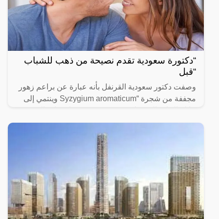
“دكتورة سعودية تقدم نصيحة من ذهب للشباب
“قبل
وصفت دكتور سعودية القرنفل بأنه عبارة عن براعم زهور
مجففة من شجرة “Syzygium aromaticum وينتمي إلى
عائلة النبات المسماة “yrtaceae”، وهو نبات دائم الخضرة
ينمو في