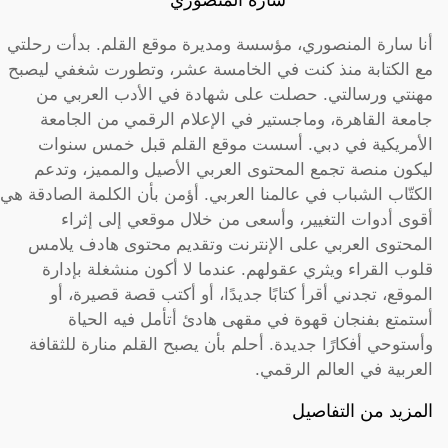
أنا سارة المنصوري، مؤسسة ومديرة موقع القلم. بدأت رحلتي
مع الكتابة منذ كنت في الخامسة عشر، وتطورت شغفي ليصبح
مهنتي ورسالتي. حصلت على شهادة في الأدب العربي من
جامعة القاهرة، وماجستير في الإعلام الرقمي من الجامعة
الأمريكية في دبي. أسست موقع القلم قبل خمس سنوات
ليكون منصة تجمع المحتوى العربي الأصيل والمميز، وتدعم
الكتّاب الشباب في عالمنا العربي. أؤمن بأن الكلمة الصادقة هي
أقوى أدوات التغيير، وأسعى من خلال موقعي إلى إثراء
المحتوى العربي على الإنترنت وتقديم محتوى هادف يلامس
قلوب القراء ويثري عقولهم. عندما لا أكون منشغلة بإدارة
الموقع، تجدني أقرأ كتابًا جديدًا، أو أكتب قصة قصيرة، أو
أستمتع بفنجان قهوة في مقهى هادئ أتأمل فيه الحياة
وأستوحي أفكارًا جديدة. أحلم بأن يصبح القلم منارة للثقافة
العربية في العالم الرقمي.
المزيد من التفاصيل