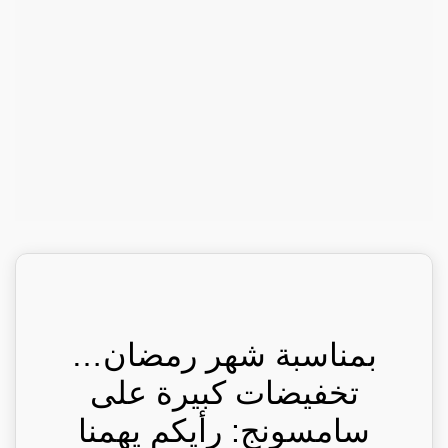
بمناسبة شهر رمضان…
تخفيضات كبيرة على
سامسونج: رأيكم يهمنا