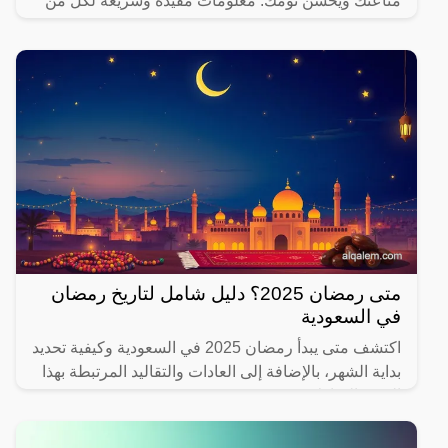
مناعتك ويحسن نومك. معلومات مفيدة وسريعة لكل من
يهتم بصحته.
متى رمضان 2025؟ دليل شامل لتاريخ رمضان
في السعودية
اكتشف متى يبدأ رمضان 2025 في السعودية وكيفية تحديد
بداية الشهر، بالإضافة إلى العادات والتقاليد المرتبطة بهذا
الشهر المبارك.