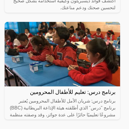
اكتشف فوائد ديسبريلون وكيفية استخدامه بشكل صحيح
لتحسين صحتك ودعم مناعتك.
برنامج درس: تعليم للأطفال المحرومين
برنامج درس: شريان الأمل للأطفال المحرومين يُعتبر
برنامج "درس" الذي أطلقته هيئة الإذاعة البريطانية (BBC)
مشروعًا تعليميًا حائزًا على عدة جوائز، وقد وصفته منظمة