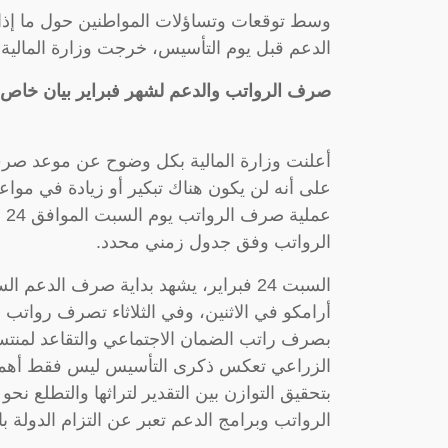
وسط توقعات وتساؤلات المواطنين حول ما إذا
الدعم قبل يوم التأسيس، خرجت وزارة المالية
صرف الرواتب والدعم لشهر فبراير بيان خاص م
على أنه لن يكون هناك تبكير أو زيادة في موا
عم
الرواتب وفق جدول زمني محدد.
السبت 24 فبراير، يشهد بداية صرف الدعم
أرامكو في الاثنين، وفي الثلاثاء تصرف رواتب ا
بصرف راتب الضمان الاجتماعي والتقاعد لمنتسبي
الزراعي تعكس ذكرى التأسيس ليس فقط أهمية ت
بتحقيق التوازن بين التقدير لتراثها والتطلع ن
الرواتب وبرامج الدعم تعبر عن التزام الدولة ب