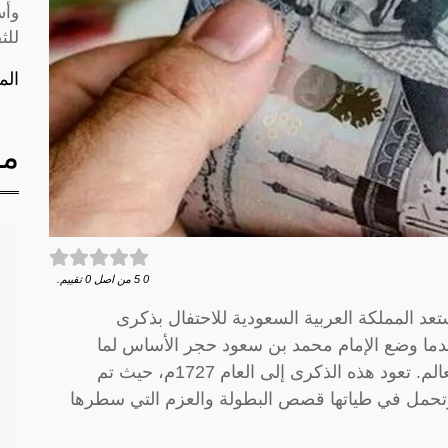
وأس
للث
الم
مق
0
5
من اصل
0
تقييم.
ني والعشرين من فبراير لعام 2024، تستعد المملكة العربية السعودية للاحتفال بذكرى
ندما وضع الإمام محمد بن سعود حجر الأساس لما
سيصبح واحدة من أبرز الدول في المنطقة والعالم. تعود هذه الذكرى إلى العام 1727م، حيث تم
وتحمل في طياتها قصص البطولة والعزم التي سطرها