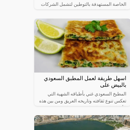
الخاصة المستهدفة بالتوطين لتشمل الشركات
التي يبلغ عدد العاملين فيها من 20 إلى 49
عاملاً، في 14 نشاطاً اقتصادياً رئيساً تم
اسهل طريقة لعمل المطبق السعودي
بالبيض على
المطبخ السعودي غني بأطباقه الشهية التي
تعكس تنوع ثقافته وتاريخه العريق ومن بين هذه
الأطباق اللذيذة المطبق، وهو عبارة عن عجينة
رقيقة محشوة بالبيض واللحم المفروم