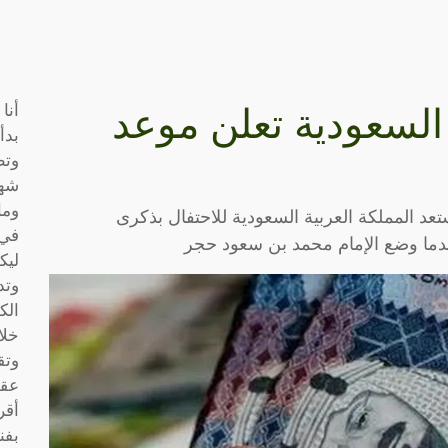
أنا
ة السعودية تعلن موعد
بدأ
وتط
شها
وما
ني والعشرين من فبراير لعام 2024، تستعد المملكة العربية السعودية للاحتفال بذكرى
في 
ندما وضع الإمام محمد بن سعود حجر
ليك
وتد
الك
خلا
وتق
عقو
أقر
بفن