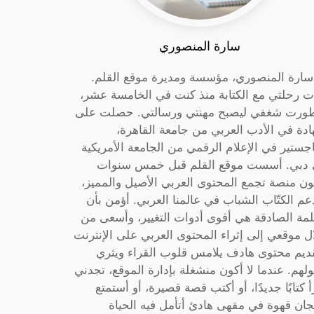
سارة المنصوري
 سارة المنصوري، مؤسسة ومديرة موقع القلم.
ت رحلتي مع الكتابة منذ كنت في الخامسة عشر،
ورت شغفي ليصبح مهنتي ورسالتي. حصلت على
دة في الأدب العربي من جامعة القاهرة،
جستير في الإعلام الرقمي من الجامعة الأمريكية
دبي. أسست موقع القلم قبل خمس سنوات
ون منصة تجمع المحتوى العربي الأصيل والمميز،
عم الكتّاب الشباب في عالمنا العربي. أؤمن بأن
لمة الصادقة هي أقوى أدوات التغيير، وأسعى من
ل موقعي إلى إثراء المحتوى العربي على الإنترنت
ديم محتوى هادف يلامس قلوب القراء ويثري
لهم. عندما لا أكون منشغلة بإدارة الموقع، تجدني
أ كتابًا جديدًا، أو أكتب قصة قصيرة، أو أستمتع
جان قهوة في مقهى هادئ أتأمل فيه الحياة