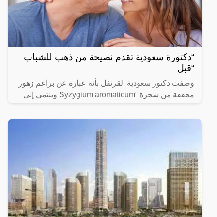
“دكتورة سعودية تقدم نصيحة من ذهب للشباب
“قبل
وصفت دكتور سعودية القرنفل بأنه عبارة عن براعم زهور
مجففة من شجرة “Syzygium aromaticum وينتمي إلى
عائلة النبات المسماة “yrtaceae”، وهو نبات دائم الخضرة
ينمو في