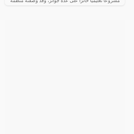
مشروعًا تعليميًا حائزًا على عدة جوائز، وقد وصفته منظمة