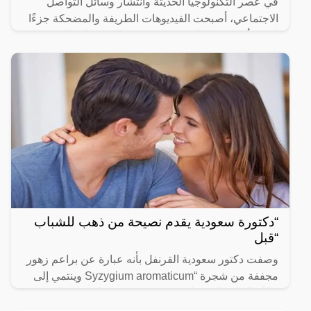
في عصر التكنولوجيا الحديثة وانتشار وسائل التواصل
الاجتماعي، أصبحت الفيديوهات الطريفة والمضحكة جزءًا
لا يتجزأ من حياتنا اليومية، ومن بين الفيديوهات التي
انتشرت
“دكتورة سعودية يقدم نصيحة من ذهب للشباب
“قبل
وصفت دكتور سعودية القرنفل بأنه عبارة عن براعم زهور
مجففة من شجرة “Syzygium aromaticum وينتمي إلى
عائلة النبات المسماة “yrtaceae”، وهو نبات دائم الخضرة
ينمو في