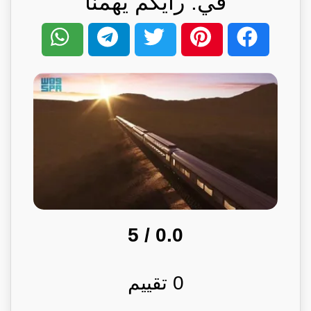
في: رأيكم يهمنا
/ 5
0.0
0
تقييم