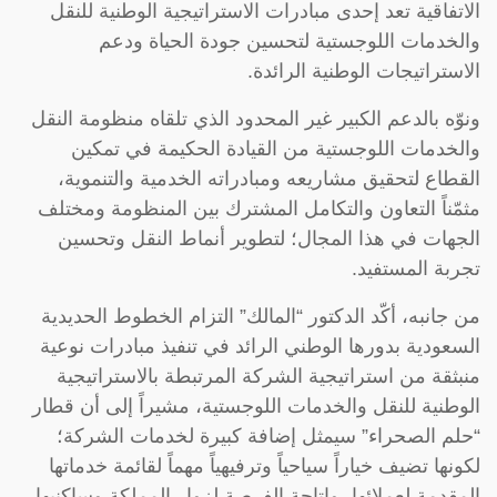
الاتفاقية تعد إحدى مبادرات الاستراتيجية الوطنية للنقل
والخدمات اللوجستية لتحسين جودة الحياة ودعم
الاستراتيجات الوطنية الرائدة.
ونوّه بالدعم الكبير غير المحدود الذي تلقاه منظومة النقل
والخدمات اللوجستية من القيادة الحكيمة في تمكين
القطاع لتحقيق مشاريعه ومبادراته الخدمية والتنموية،
مثمّناً التعاون والتكامل المشترك بين المنظومة ومختلف
الجهات في هذا المجال؛ لتطوير أنماط النقل وتحسين
تجربة المستفيد.
من جانبه، أكّد الدكتور “المالك” التزام الخطوط الحديدية
السعودية بدورها الوطني الرائد في تنفيذ مبادرات نوعية
منبثقة من استراتيجية الشركة المرتبطة بالاستراتيجية
الوطنية للنقل والخدمات اللوجستية، مشيراً إلى أن قطار
“حلم الصحراء” سيمثل إضافة كبيرة لخدمات الشركة؛
لكونها تضيف خياراً سياحياً وترفيهياً مهماً لقائمة خدماتها
المقدمة لعملائها، وإتاحة الفرصة لزوار المملكة وساكنيها