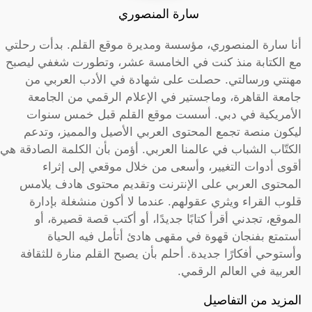
سارة المنصوري
أنا سارة المنصوري، مؤسسة ومديرة موقع القلم. بدأت رحلتي
مع الكتابة منذ كنت في الخامسة عشر، وتطورت شغفي ليصبح
مهنتي ورسالتي. حصلت على شهادة في الأدب العربي من
جامعة القاهرة، وماجستير في الإعلام الرقمي من الجامعة
الأمريكية في دبي. أسست موقع القلم قبل خمس سنوات
ليكون منصة تجمع المحتوى العربي الأصيل والمميز، وتدعم
الكتّاب الشباب في عالمنا العربي. أؤمن بأن الكلمة الصادقة هي
أقوى أدوات التغيير، وأسعى من خلال موقعي إلى إثراء
المحتوى العربي على الإنترنت وتقديم محتوى هادف يلامس
قلوب القراء ويثري عقولهم. عندما لا أكون منشغلة بإدارة
الموقع، تجدني أقرأ كتابًا جديدًا، أو أكتب قصة قصيرة، أو
أستمتع بفنجان قهوة في مقهى هادئ أتأمل فيه الحياة
وأستوحي أفكارًا جديدة. أحلم بأن يصبح القلم منارة للثقافة
العربية في العالم الرقمي.
المزيد من التفاصيل