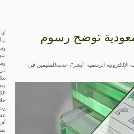
أنا
لسعودية توضح رسوم
بدأ
وتط
شها
وما
ة الإلكترونية الرسمية “أبشر”، خدمةللمقيمين في
في 
ليك
وتد
الك
خلا
وتق
عقو
أقر
بفن