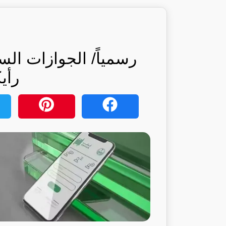
رسمياً/ الجوازات ال
رأي