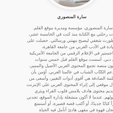
سارة المنصوري
 سارة المنصوري، مؤسسة ومديرة موقع القلم.
ت رحلتي مع الكتابة منذ كنت في الخامسة عشر،
ورت شغفي ليصبح مهنتي ورسالتي. حصلت على
دة في الأدب العربي من جامعة القاهرة،
جستير في الإعلام الرقمي من الجامعة الأمريكية
دبي. أسست موقع القلم قبل خمس سنوات
ون منصة تجمع المحتوى العربي الأصيل والمميز،
عم الكتّاب الشباب في عالمنا العربي. أؤمن بأن
لمة الصادقة هي أقوى أدوات التغيير، وأسعى من
ل موقعي إلى إثراء المحتوى العربي على الإنترنت
ديم محتوى هادف يلامس قلوب القراء ويثري
لهم. عندما لا أكون منشغلة بإدارة الموقع، تجدني
أ كتابًا جديدًا، أو أكتب قصة قصيرة، أو أستمتع
جان قهوة في مقهى هادئ أتأمل فيه الحياة