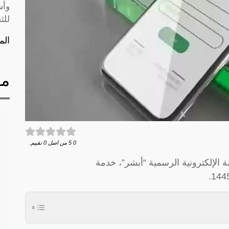
وأس
للث
الم
مق
0
5
من اصل
0
تقييم.
 الإلكترونية الرسمية “أبشر”، خدمة