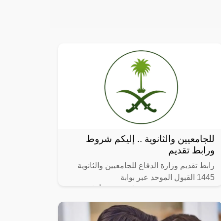
للجامعيين والثانوية .. إليكم شروط
ورابط تقديم
رابط تقديم وزارة الدفاع للجامعيين والثانوية
1445 القبول الموحد عبر بوابة
afca.mod.gov.sa ، في بيان رسمي أعلنت
وزارة الدفاع بالمملكة العربية السعودية متمثلة