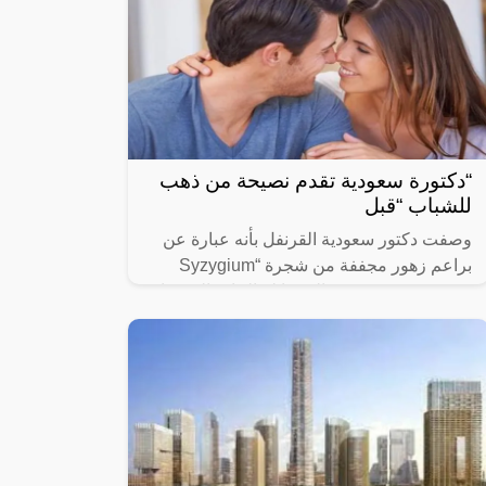
“دكتورة سعودية تقدم نصيحة من ذهب
للشباب “قبل
وصفت دكتور سعودية القرنفل بأنه عبارة عن
براعم زهور مجففة من شجرة “Syzygium
aromaticum وينتمي إلى عائلة النبات المسماة
“yrtaceae”، وهو نبات دائم الخضرة ينمو في