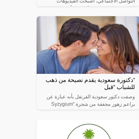
التواصل الاجتماعي، أصبحت الفيديوهات
الطريفة والمضحكة جزءًا لا يتجزأ من حياتنا
اليومية، ومن بين الفيديوهات التي انتشرت
“دكتورة سعودية يقدم نصيحة من ذهب
للشباب “قبل
وصفت دكتور سعودية القرنفل بأنه عبارة عن
براعم زهور مجففة من شجرة “Syzygium
aromaticum وينتمي إلى عائلة النبات المسماة
“yrtaceae”، وهو نبات دائم الخضرة ينمو في