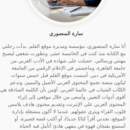
سارة المنصوري
أنا سارة المنصوري، مؤسسة ومديرة موقع القلم. بدأت رحلتي
مع الكتابة منذ كنت في الخامسة عشر، وتطورت شغفي ليصبح
مهنتي ورسالتي. حصلت على شهادة في الأدب العربي من
جامعة القاهرة، وماجستير في الإعلام الرقمي من الجامعة
الأمريكية في دبي. أسست موقع القلم قبل خمس سنوات
ليكون منصة تجمع المحتوى العربي الأصيل والمميز، وتدعم
الكتّاب الشباب في عالمنا العربي. أؤمن بأن الكلمة الصادقة هي
أقوى أدوات التغيير، وأسعى من خلال موقعي إلى إثراء
المحتوى العربي على الإنترنت وتقديم محتوى هادف يلامس
قلوب القراء ويثري عقولهم. عندما لا أكون منشغلة بإدارة
الموقع، تجدني أقرأ كتابًا جديدًا، أو أكتب قصة قصيرة، أو
أستمتع بفنجان قهوة في مقهى هادئ أتأمل فيه الحياة