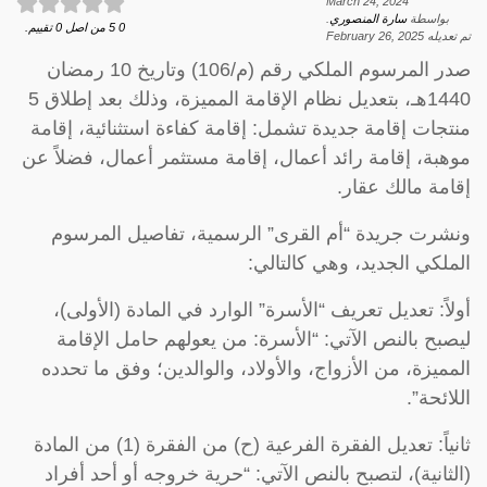
March 24, 2024
بواسطة
سارة المنصوري
.
0
5
من اصل
0
تقييم.
تم تعديله
February 26, 2025
صدر المرسوم الملكي رقم (م/106) وتاريخ 10 رمضان
1440هـ، بتعديل نظام الإقامة المميزة، وذلك بعد إطلاق 5
منتجات إقامة جديدة تشمل: إقامة كفاءة استثنائية، إقامة
موهبة، إقامة رائد أعمال، إقامة مستثمر أعمال، فضلاً عن
إقامة مالك عقار.
ونشرت جريدة “أم القرى” الرسمية، تفاصيل المرسوم
الملكي الجديد، وهي كالتالي:
أولاً: تعديل تعريف “الأسرة” الوارد في المادة (الأولى)،
ليصبح بالنص الآتي: “الأسرة: من يعولهم حامل الإقامة
المميزة، من الأزواج، والأولاد، والوالدين؛ وفق ما تحدده
اللائحة”.
ثانياً: تعديل الفقرة الفرعية (ح) من الفقرة (1) من المادة
(الثانية)، لتصبح بالنص الآتي: “حرية خروجه أو أحد أفراد