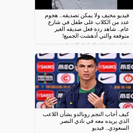
فيديو مخيف ولا يمكن تصديقه.. هجوم
عدد من الكلاب على طفل في شارع
عام.. شاهد ردة فعل صديقه الغير
متوقعة والتي أدهشت الجميع!
تداول رواد مواقع التواصل الاجتماعي فيديو
مروع يظهر هجوم عدد من الكلاب على طفل
أثناء سيره في شارع عام برفقة صديقه.
كيف أجاب النجم رونالدو بشأن اللاعب
الذي يريده معه في نادي النصر
السعودي.. فيديو