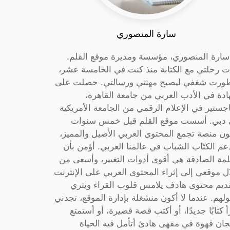
سارة المنصوري
 سارة المنصوري، مؤسسة ومديرة موقع القلم.
ت رحلتي مع الكتابة منذ كنت في الخامسة عشر،
ورت شغفي ليصبح مهنتي ورسالتي. حصلت على
دة في الأدب العربي من جامعة القاهرة،
جستير في الإعلام الرقمي من الجامعة الأمريكية
دبي. أسست موقع القلم قبل خمس سنوات
ون منصة تجمع المحتوى العربي الأصيل والمميز،
عم الكتّاب الشباب في عالمنا العربي. أؤمن بأن
لمة الصادقة هي أقوى أدوات التغيير، وأسعى من
ل موقعي إلى إثراء المحتوى العربي على الإنترنت
ديم محتوى هادف يلامس قلوب القراء ويثري
لهم. عندما لا أكون منشغلة بإدارة الموقع، تجدني
أ كتابًا جديدًا، أو أكتب قصة قصيرة، أو أستمتع
جان قهوة في مقهى هادئ أتأمل فيه الحياة