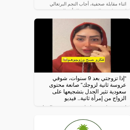
اثناء مقابلة صحفية، أجاب النجم البرتغالي
كريستيانو رونالدو عن سؤال أحد الصحفيين
حول اللاعب الذي يرغب في رؤيته في صفوف
النصر، فأجاب رونالدو ضاحكًا “أختارك أنت،
“إذا تزوجتي بعد 9 سنوات، شوفي
عروسة ثانية لزوجك” صانعة محتوى
سعودية تثير الجدل بتشجيعها على
الزواج من إمرأة ثانية.. فيديو
انتشر مقطع فيديو لصانعة محتوى تنصح النساء
بتزويج زوجها بامرأة ثانية، ما أثار جدلاً واسعاً.
وفي المقطع، تقول الصانعة: “إذا تزوجتي بعد 9
سنوات، شوفي عروسة ثانية