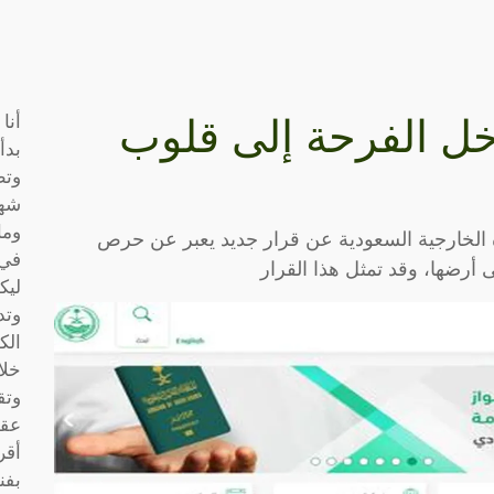
أنا
دخل الفرحة إلى قلوب
بدأ
وتط
شها
وما
 الخارجية السعودية عن قرار جديد يعبر عن حرص
في 
ى أرضها، وقد تمثل هذا القرار
ليك
وتد
الك
خلا
وتق
عقو
أقر
بفن