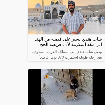
الحادة الذي يقف دوماً بالقرب من ولي العهد
السعودي الأمير محمد بن سلمان ويرافقه في
شاب هندي يسير على قدميه من الهند
إلى مكة المكرمة لأداء فريضة الحج
وصل شاب هندي إلى المملكة العربية السعودية
بعد رحلة طويلة استمرت 370 يوماً، قاطعاً
مسافة تبلغ 8640 كيلومتراً من ولاية كيرالا
الهندية إلى مكة المكرّمة سيراً على