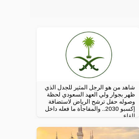
شاهد من هو الرجل المثير للجدل الذي
ظهر بجوار ولي العهد السعودي لحظة
وصوله حفل ترشح الرياض لاستضافة
إكسبو 2030.. والمفاجأة ما فعله داخل
القاع
رصد مغردون على مواقع التواصل الإجتماعي،
أحدث ظهور للرجل المجهول ذو النظرات