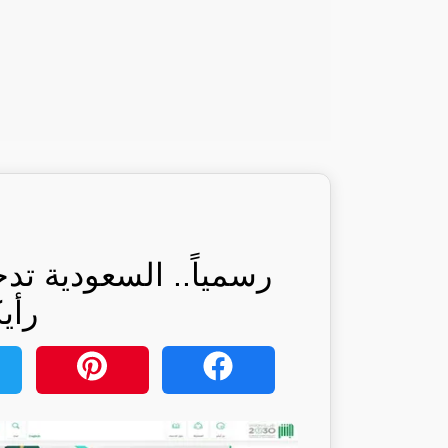
رسمياً.. السعودية تد
رأي