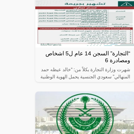
“التجارة” السجن 14 عام ل5 اشخاص
ومصادرة 6
شهرت وزارة التجارة بكلاً من: “خالد عيظه حمد
المنهالي” سعودي الجنسية يحمل الهوية الوطنية
المنتهية بالرقم (XXXXXX7398) و”عسكر
علي حسن ناجي” يمني الجنسية يحمل