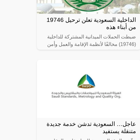
الداخلية السعودية تعلن ترحيل 19746
من أبناء هذه
ضبطت الحملات الميدانية المشتركة للداخلية
(19746) مخالفًا لأنظمة الإقامة والعمل وأمن
الحدود خلال الفترة من 26/ 08/ 1445 هـ
الموافق 07/ 03/ 2024 م إلى 03/ 09/
عاجل… السعودية تدشن خدمة جديدة
متنقلة يستفيد