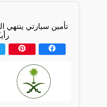
تأمين سيارتي ينتهي ال
رأي