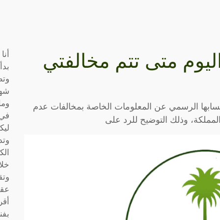
أنا
ليوم متى تتم مخالفتي
بدأ
وتط
شها
وما
حسابها الرسمي عن المعلومات الخاصة بمخالفات عدم
في 
مملكة، وذلك التوضيح للرد على
ليك
وتد
الك
خلا
وتق
عقو
أقر
بفن