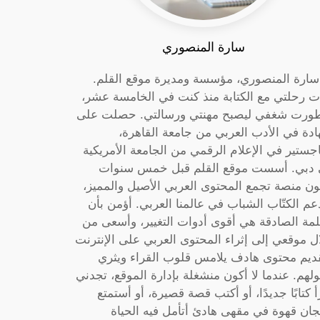
سارة المنصوري
 سارة المنصوري، مؤسسة ومديرة موقع القلم.
ت رحلتي مع الكتابة منذ كنت في الخامسة عشر،
ورت شغفي ليصبح مهنتي ورسالتي. حصلت على
دة في الأدب العربي من جامعة القاهرة،
جستير في الإعلام الرقمي من الجامعة الأمريكية
دبي. أسست موقع القلم قبل خمس سنوات
ون منصة تجمع المحتوى العربي الأصيل والمميز،
عم الكتّاب الشباب في عالمنا العربي. أؤمن بأن
لمة الصادقة هي أقوى أدوات التغيير، وأسعى من
ل موقعي إلى إثراء المحتوى العربي على الإنترنت
ديم محتوى هادف يلامس قلوب القراء ويثري
لهم. عندما لا أكون منشغلة بإدارة الموقع، تجدني
أ كتابًا جديدًا، أو أكتب قصة قصيرة، أو أستمتع
جان قهوة في مقهى هادئ أتأمل فيه الحياة