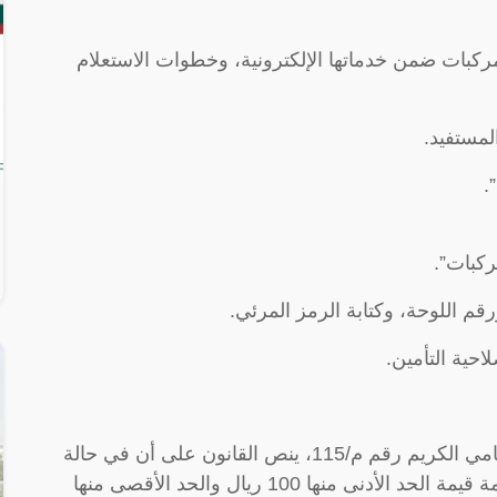
ركبات ضمن خدماتها الإلكترونية، وخطوات الاستعلام
مستفيد.
.
ركبات”.
رقم اللوحة، وكتابة الرمز المرئي.
احية التأمين.
وفقًا لتعديلات نظام المرور الصادرة بالأمر السامي الكريم رقم م/‏‏115، ينص القانون على أن في حالة
عدم وجود تأمين ساري للمركبة يتم فرض غرامة قيمة الحد الأدنى منها 100 ريال والحد الأقصى منها