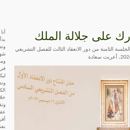
أنا
ارك على جلالة الملك
بدأ
وتط
لجلسة الثامنة من دور الانعقاد الثالث للفصل التشريعي
شها
وما
في 
ليك
وتد
الك
خلا
وتق
عقو
أقر
بفن