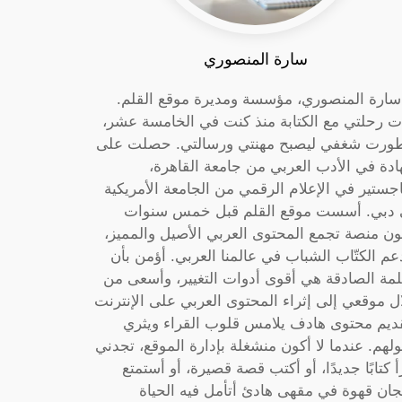
سارة المنصوري
 سارة المنصوري، مؤسسة ومديرة موقع القلم.
ت رحلتي مع الكتابة منذ كنت في الخامسة عشر،
ورت شغفي ليصبح مهنتي ورسالتي. حصلت على
دة في الأدب العربي من جامعة القاهرة،
جستير في الإعلام الرقمي من الجامعة الأمريكية
دبي. أسست موقع القلم قبل خمس سنوات
ون منصة تجمع المحتوى العربي الأصيل والمميز،
عم الكتّاب الشباب في عالمنا العربي. أؤمن بأن
لمة الصادقة هي أقوى أدوات التغيير، وأسعى من
ل موقعي إلى إثراء المحتوى العربي على الإنترنت
ديم محتوى هادف يلامس قلوب القراء ويثري
لهم. عندما لا أكون منشغلة بإدارة الموقع، تجدني
أ كتابًا جديدًا، أو أكتب قصة قصيرة، أو أستمتع
جان قهوة في مقهى هادئ أتأمل فيه الحياة