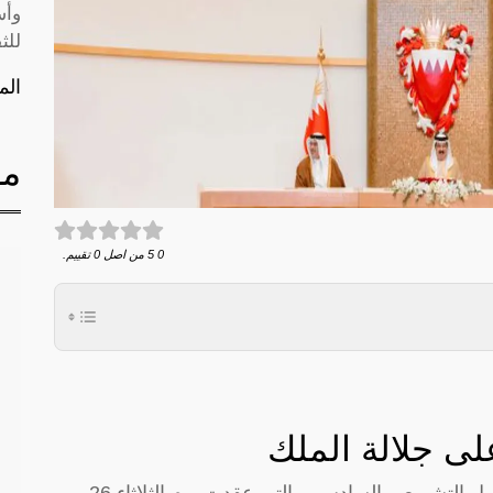
وأس
للث
الم
مق
0
5
من اصل
0
تقييم.
لى جلالة الملك
في الجلسة الثامنة من دور الانعقاد الثالث للفصل التشريعي السادس، والتي عقدت يوم الثلاثاء 26