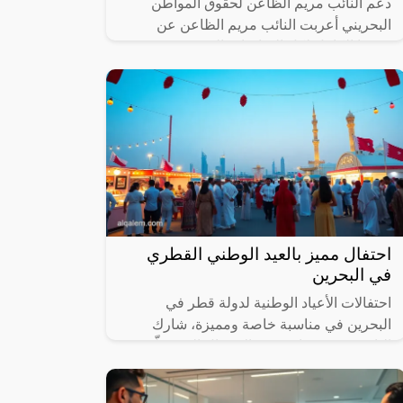
دعم النائب مريم الظاعن لحقوق المواطن
البحريني أعربت النائب مريم الظاعن عن
دعمها الكامل لكل المبادرات التي تسهم في
تحسين أوضاع المواطن البحريني، حيث أكدت
أن
احتفال مميز بالعيد الوطني القطري
في البحرين
احتفالات الأعياد الوطنية لدولة قطر في
البحرين في مناسبة خاصة ومميزة، شارك
النائب محمد جناحي في الاحتفال الذي نظّمته
سفارة دولة قطر في مملكة البحرين. هذا
الحدث